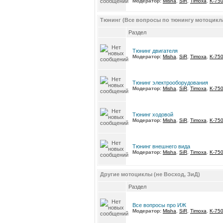
Модератор:
Misha
,
SiR
,
Timoxa
,
K-75
Тюнинг (Все вопросы по тюнингу мотоцикл
Раздел
Тюнинг двигателя
Модератор:
Misha
,
SiR
,
Timoxa
,
K-75
Тюнинг электрооборудования
Модератор:
Misha
,
SiR
,
Timoxa
,
K-75
Тюнинг ходовой
Модератор:
Misha
,
SiR
,
Timoxa
,
K-75
Тюнинг внешнего вида
Модератор:
Misha
,
SiR
,
Timoxa
,
K-75
Другие мотоциклы (не Восход, ЗиД)
Раздел
Все вопросы про ИЖ
Модератор:
Misha
,
SiR
,
Timoxa
,
K-75