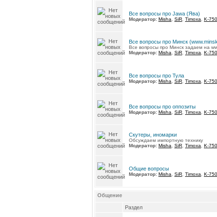
Все вопросы про Jawa (Ява)
Модератор:
Misha
,
SiR
,
Timoxa
,
K-75
Все вопросы про Минск (www.minsk
Все вопросы про Минск задаем на ww
Модератор:
Misha
,
SiR
,
Timoxa
,
K-75
Все вопросы про Тула
Модератор:
Misha
,
SiR
,
Timoxa
,
K-75
Все вопросы про оппозиты
Модератор:
Misha
,
SiR
,
Timoxa
,
K-75
Скутеры, иномарки
Обсуждаем импортную технику
Модератор:
Misha
,
SiR
,
Timoxa
,
K-75
Общие вопросы
Модератор:
Misha
,
SiR
,
Timoxa
,
K-75
Общение
Раздел