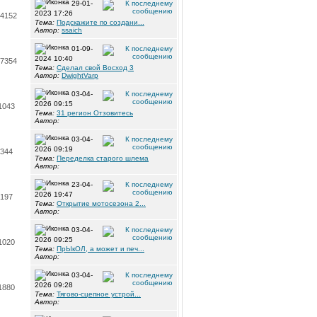
29-01-
2023 17:26
4152
Тема:
Подскажите по создани...
Автор:
ssaich
01-09-
2024 10:40
7354
Тема:
Сделал свой Восход 3
Автор:
DwightVarp
03-04-
2026 09:15
1043
Тема:
31 регион Отзовитесь
Автор:
03-04-
2026 09:19
344
Тема:
Переделка старого шлема
Автор:
23-04-
2026 19:47
197
Тема:
Открытие мотосезона 2...
Автор:
03-04-
2026 09:25
1020
Тема:
ПрЫкОЛ, а может и печ...
Автор:
03-04-
2026 09:28
1880
Тема:
Тягово-сцепное устрой...
Автор: