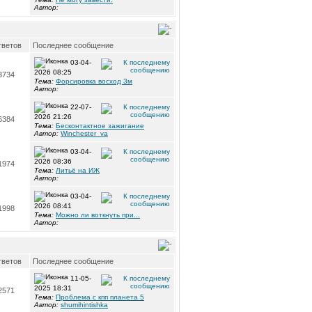
Автор:
ветов
Последнее сообщение
03-04-
2026 08:25
3734
Тема:
Форсировка восход 3м
Автор:
22-07-
2026 21:26
6384
Тема:
Бесконтактное зажигание
Автор:
Winchester_va
03-04-
2026 08:36
1974
Тема:
Литьё на ИЖ
Автор:
03-04-
2026 08:41
1998
Тема:
Можно ли воткнуть при...
Автор:
ветов
Последнее сообщение
11-05-
2025 18:31
2571
Тема:
Проблема с кпп планета 5
Автор:
shumihintishka