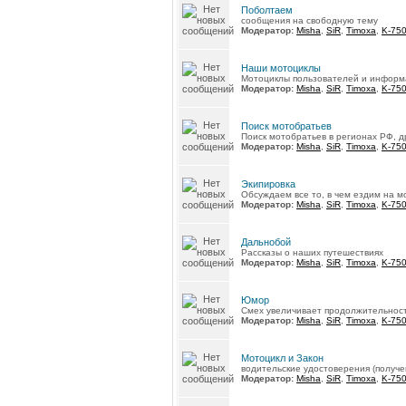
Поболтаем
сообщения на свободную тему
Модератор:
Misha
,
SiR
,
Timoxa
,
K-75
Наши мотоциклы
Мотоциклы пользователей и информ
Модератор:
Misha
,
SiR
,
Timoxa
,
K-75
Поиск мотобратьев
Поиск мотобратьев в регионах РФ, д
Модератор:
Misha
,
SiR
,
Timoxa
,
K-75
Экипировка
Обсуждаем все то, в чем ездим на м
Модератор:
Misha
,
SiR
,
Timoxa
,
K-75
Дальнобой
Рассказы о наших путешествиях
Модератор:
Misha
,
SiR
,
Timoxa
,
K-75
Юмор
Смех увеличивает продолжительност
Модератор:
Misha
,
SiR
,
Timoxa
,
K-75
Мотоцикл и Закон
водительские удостоверения (получен
Модератор:
Misha
,
SiR
,
Timoxa
,
K-75