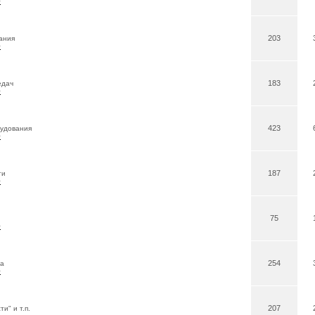
0
203
ания
0
183
едач
0
423
рудования
0
187
ти
0
75
0
254
ла
0
207
и" и т.п.