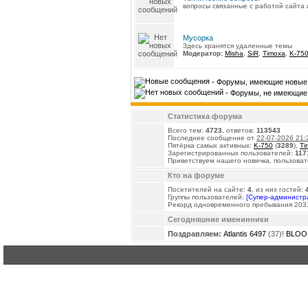
вопросы связанные с работой сайта
Мусорка
Здесь хранятся удаленные темы
Модератор:
Misha
,
SiR
,
Timoxa
,
K-75
- Форумы, имеющие новые 
- Форумы, не имеющие 
Статистика форума
Всего тем:
4723
, ответов:
113543
Последнее сообщение от
22-07-2026 21:
Пятёрка самых активных:
K-750
(
3289
),
Ti
Зарегистрированных пользователей:
117
Приветствуем нашего новичка, пользова
Кто на форуме
Посетителей на сайте:
4
, из них гостей:
Группы пользователей:
[Супер-администр
Рекорд одновременного пребывания 2031
Сегодняшние именинники
Поздравляем:
Atlantis 6497
(37)!
BLOO