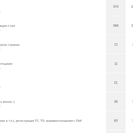
374
2
0
589
2
ация о них
0
72
ругих странах
0
11
отоцикле
0
21
0
28
ь жизни :)
0
93
ие и т.п.), регистрация ТС, ТО, взаимоотношения с ГАИ.
0