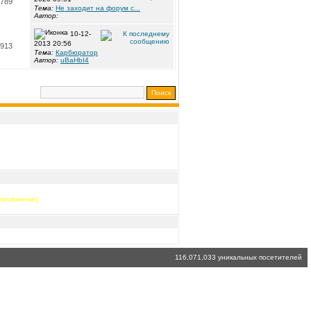
789
Тема:
Не заходит на форум с...
Автор:
10-12-
2013 20:56
913
Тема:
Карбюратор
Автор:
uBaHbI4
ированные]
116,071,033 уникальных посетителей