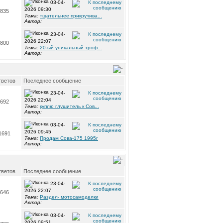
03-04-
2026 09:30
835
Тема:
тщательнее прикручива...
Автор:
23-04-
2026 22:07
800
Тема:
20-ый уникальный троф...
Автор:
ветов
Последнее сообщение
23-04-
2026 22:04
692
Тема:
куплю глушитель к Сов...
Автор:
03-04-
2026 09:45
1691
Тема:
Продам Сова-175 1995г
Автор:
ветов
Последнее сообщение
23-04-
2026 22:07
646
Тема:
Раздел- мотосамоделки
Автор:
03-04-
2026 09:51