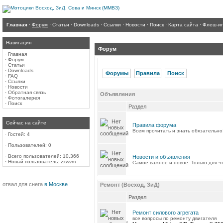
Главная
·
Форум
·
Статьи
·
Downloads
·
Ссылки
·
Новости
·
Поиск
·
Карта сайта
·
Флеш-и
Навигация
Форум
·
Главная
·
Форум
·
Статьи
·
Downloads
Форумы
Правила
Поиск
·
FAQ
·
Ссылки
·
Новости
·
Обратная связь
Объявления
·
Фотогалерея
·
Поиск
Раздел
Сейчас на сайте
Правила форума
Всем прочитать и знать обязательно
·
Гостей: 4
·
Пользователей: 0
·
Всего пользователей: 10,366
Новости и объявления
·
Новый пользователь:
zxwvm
Самое важное и новое. Только для ч
отвал для снега
в Москве
Ремонт (Восход, ЗиД)
Раздел
Ремонт силового агрегата
все вопросы по ремонту двигателя