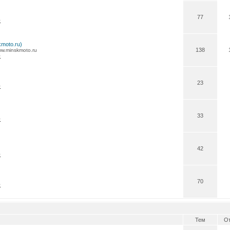
77
0
moto.ru)
138
w.minskmoto.ru
0
23
0
33
0
42
0
70
0
Тем
От