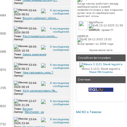
Автор:
Когда скутер работает между
карбюратором и рамой
появляется искра и при открытии
03-04-
ручки газа из карбюратора
2026 08:01
3484
вылетает огонь
Тема:
Восход набирает оборо...
Автор:
NightRacer
15-12-2025 21:56
03-04-
DIMRUS
, привет!!!
2026 08:05
2600
Тема:
Расстраиваться сцепле...
DIMRUS
Автор:
28-11-2025 15:02
Всем привет из 2009 года
08-05-
Архив мини-чата
2026 16:33
6088
Тема:
Замок зажигания
Автор:
Случайная фотография
03-04-
2026 08:13
Минск 3.1121 Slavik lagutin'a
2870
Наши Мотоциклы
Тема:
Чем смазывать цепь ?
Автор:
Счетчики
03-04-
2026 08:16
1705
Тема:
Хочу затюнинговать Яв...
Автор:
22-07-
2026 21:29
3832
Тема:
Восход
Автор:
Winchester_va
КАСКО в Тюмени
23-04-
2026 23:40
2732
Тема:
Не могу завести.