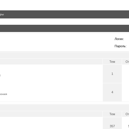
гры
Логин:
Пароль:
Тем
От
1
!
4
тения
Тем
От
357