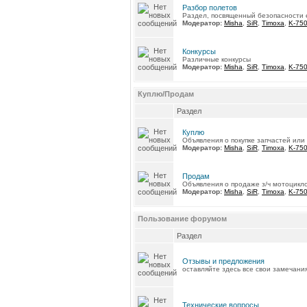
Разбор полетов
Раздел, посвященный безопасности е
Модератор:
Misha
,
SiR
,
Timoxa
,
K-75
Конкурсы
Различные конкурсы
Модератор:
Misha
,
SiR
,
Timoxa
,
K-75
Куплю/Продам
Раздел
Куплю
Объявления о покупке запчастей или
Модератор:
Misha
,
SiR
,
Timoxa
,
K-75
Продам
Объявления о продаже з/ч мотоцикл
Модератор:
Misha
,
SiR
,
Timoxa
,
K-75
Пользование форумом
Раздел
Отзывы и предложения
оставляйте здесь все свои замечани
Технические вопросы