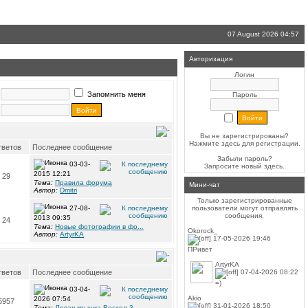
07 August 2026 04:57
Авторизация
Логин
Запомнить меня
Пароль
Вы не зарегистрированы?
Нажмите здесь
для регистрации.
ветов
Последнее сообщение
Забыли пароль?
03-03-
Запросите новый
здесь
.
2015 12:21
29
Тема:
Правила форума
Мини-чат
Автор:
Dmitri
Только зарегистрированные
27-08-
пользователи могут отправлять
сообщения.
2013 09:35
24
Тема:
Новые фотографии в фо...
Okorock_
Автор:
ArtyrKA
17-05-2026 19:46
ПРивет
ArtyrKA
ветов
Последнее сообщение
07-04-2026 08:22
=)
03-04-
Akio
2026 07:54
5957
31-01-2026 18:50
Тема:
Левая крышка Восход 3...