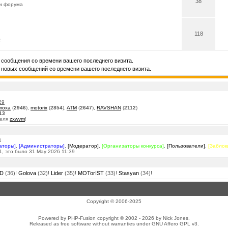
38
 и форума
118
0
сообщения со времени вашего последнего визита.
новых сообщений со времени вашего последнего визита.
29
moxa
(
2946
),
motorix
(
2854
),
ATM
(
2647
),
RAVSHAN
(
2112
)
13
теля
zxwvm
!
4
аторы]
,
[Администраторы]
,
[Модератор]
,
[Организаторы конкурса]
,
[Пользователи]
,
[Заблок
, это было 31 May 2026 11:39
D
(36)!
Golova
(32)!
Lider
(35)!
MOTorIST
(33)!
Stasyan
(34)!
Copyright © 2006-2025
Powered by PHP-Fusion copyright © 2002 - 2026 by Nick Jones.
Released as free software without warranties under GNU Affero GPL v3.