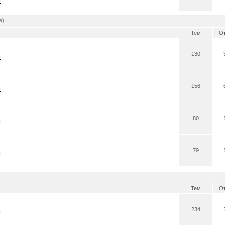
0
а)
Тем
От
130
0
156
0
80
0
79
0
Тем
От
234
0