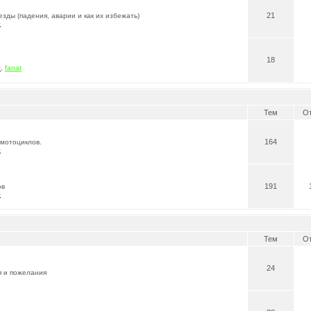
21
зды (падения, аварии и как их избежать)
0
18
0
,
fanat
Тем
От
164
 мотоциклов.
0
191
ов
0
Тем
От
24
я и пожелания