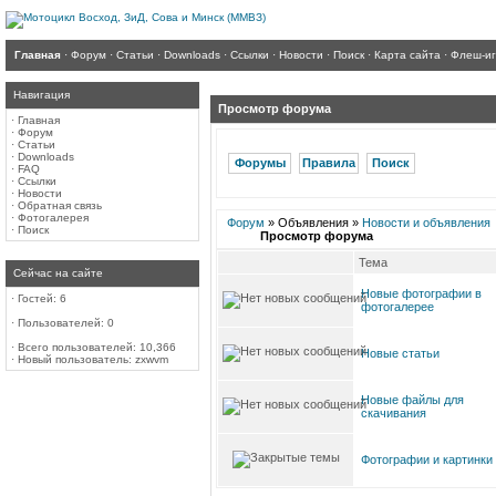
Главная
·
Форум
·
Статьи
·
Downloads
·
Ссылки
·
Новости
·
Поиск
·
Карта сайта
·
Флеш-и
Навигация
Просмотр форума
·
Главная
·
Форум
·
Статьи
·
Downloads
Форумы
Правила
Поиск
·
FAQ
·
Ссылки
·
Новости
·
Обратная связь
·
Фотогалерея
Форум
» Объявления »
Новости и объявления
·
Поиск
Просмотр форума
Тема
Сейчас на сайте
Новые фотографии в
·
Гостей: 6
фотогалерее
·
Пользователей: 0
·
Всего пользователей: 10,366
Новые статьи
·
Новый пользователь:
zxwvm
Новые файлы для
скачивания
Фотографии и картинки