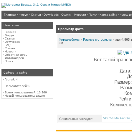
Главная
·
Форум
·
Статьи
·
Downloads
·
Ссылки
·
Новости
·
Поиск
·
Карта сайта
·
Флеш-и
Навигация
Просмотр фото
·
Главная
·
Форум
·
Статьи
Фотоальбомы
>
Разные мотоциклы
>
здк-4.903 
·
Downloads
шп
·
FAQ
·
Ссылки
·
Новости
·
Обратная связь
·
Фотогалерея
Вот такой транспо
·
Поиск
Дата:
Сейчас на сайте
До
·
Гостей: 4
Размер:
·
Пользователей: 0
Разм
Ком
·
Всего пользователей: 10,366
·
Новый пользователь:
zxwvm
Рейти
Количест
Социальные закладки: