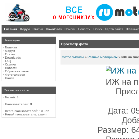
Главная
·
Форум
·
Статьи
·
Downloads
·
Ссылки
·
Новости
·
Поиск
·
Карта сайта
·
Флеш-и
Навигация
Просмотр фото
·
Главная
·
Форум
·
Статьи
Фотоальбомы
>
Разные мотоциклы
>
ИЖ на пн
·
Downloads
·
FAQ
·
Ссылки
·
Новости
·
Обратная связь
·
Фотогалерея
·
Поиск
ИЖ на п
Прис
Сейчас на сайте
·
Гостей: 8
·
Пользователей: 0
Дата: 0
·
Всего пользователей: 10,366
·
Новый пользователь:
zxwvm
Доба
Размер: 6