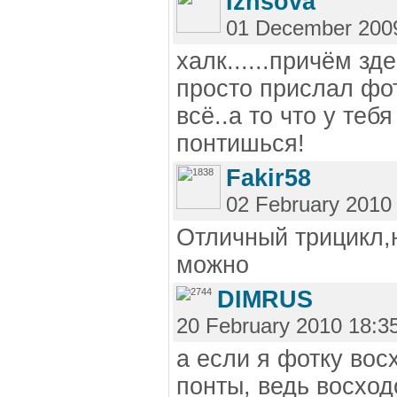
Izhsova
01 December 2009
халк......причём з
просто прислал фотк
всё..а то что у тебя
понтишься!
Fakir58
02 February 2010
Отличный трицикл,н
можно
DIMRUS
20 February 2010 18:3
а если я фотку вос
понты, ведь восход