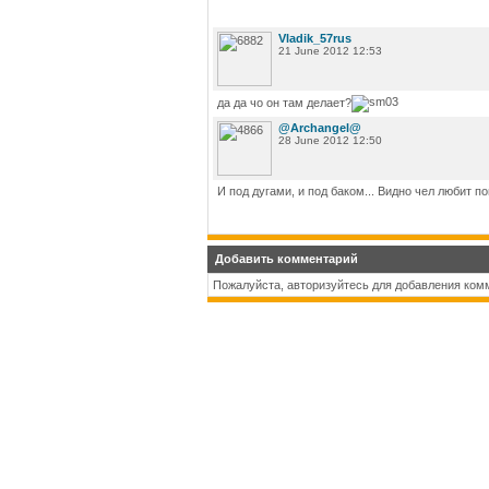
Vladik_57rus
21 June 2012 12:53
да да чо он там делает?
@Archangel@
28 June 2012 12:50
И под дугами, и под баком... Видно чел любит по
Добавить комментарий
Пожалуйста, авторизуйтесь для добавления ком