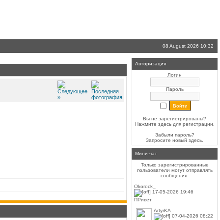
08 August 2026 10:32
Авторизация
Логин
Пароль
Вы не зарегистрированы?
Нажмите здесь
для регистрации.
Забыли пароль?
Запросите новый
здесь
.
Мини-чат
Только зарегистрированные
пользователи могут отправлять
сообщения.
Okorock_
17-05-2026 19:46
ПРивет
ArtyrKA
07-04-2026 08:22