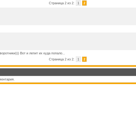
Страница 2 из 2:
1
2
воротники))) Вот и лепит их куда попало...
Страница 2 из 2:
1
2
ментария.