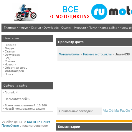
Главная
·
Форум
·
Статьи
·
Downloads
·
Ссылки
·
Новости
·
Поиск
·
Карта сайта
·
Флеш-и
Навигация
Просмотр фото
·
Главная
·
Форум
·
Статьи
Фотоальбомы
>
Разные мотоциклы
>
Jawa-638
·
Downloads
·
FAQ
·
Ссылки
·
Новости
·
Обратная связь
·
Фотогалерея
·
Поиск
Сейчас на сайте
·
Гостей: 4
·
Пользователей: 0
·
Всего пользователей: 10,366
·
Новый пользователь:
zxwvm
Социальные закладки:
Узнайте цены на
КАСКО в Санкт-
Петербурге
с нашим сервисом
Комментарии