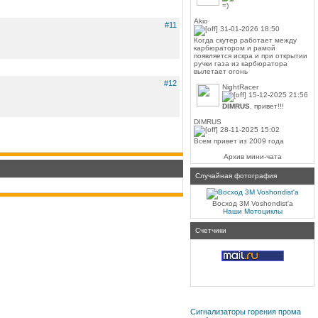
=)
Akio
#11
31-01-2026 18:50
Когда скутер работает между
карбюратором и рамой
появляется искра и при открытии
ручки газа из карбюратора
вылетает огонь
#12
NightRacer
15-12-2025 21:56
DIMRUS
, привет!!!
DIMRUS
28-11-2025 15:02
Всем привет из 2009 года
Архив мини-чата
Случайная фотография
Восход 3М Voshondist'a
Наши Мотоциклы
Счетчики
Сигнализаторы горения прома