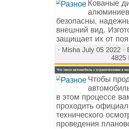
Кованые ди
алюминиево
безопасны, надежн
внешний вид. Изго
защищает их от по
·
Misha
July 05 2022 ·
4825 
Что такое автомобиль с ограничениями и мо
Чтобы про
автомобиль
в этом процессе ва
проходить официал
технического осмот
проведения планово