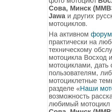
фото мотоцикл
Вос
Сова, Минск (ММВЗ
Jawa
и других русс
мотоциклов.
На активном
форум
практически на люб
техническому обсл
мотоцикла Восход и
мотоциклами, дать 
пользователям, либ
мотоциклетные темы
разделе «
Наши мот
возможность расск
любимый мотоцикл
Сова, Минск (ММВЗ