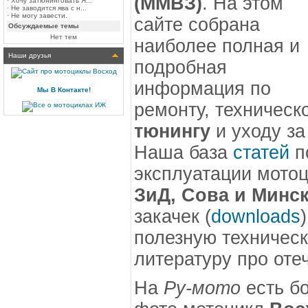
(ММВЗ)
. На этом
·
Хочу затюнинговать Я...
·
Не заводится ява с н...
·
Не могу завести.
сайте собрана
Обсуждаемые темы
Нет тем
наиболее полная и
Наши друзья
подробная
информация по
Мы В Контакте!
ремонту, техничес
тюнингу
и уходу з
Наша база
статей
п
эксплуатации мото
ЗиД, Сова и Минс
закачек (
downloads
полезную техничес
литературу про оте
На
Ру-мото
есть б