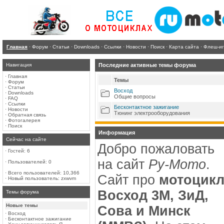
Главная
·
Форум
·
Статьи
·
Downloads
·
Ссылки
·
Новости
·
Поиск
·
Карта сайта
·
Флеш-и
Навигация
Последние активные темы форума
·
Главная
Темы
·
Форум
·
Статьи
Восход
·
Downloads
Общие вопросы
·
FAQ
·
Ссылки
Бесконтактное зажигание
·
Новости
Тюнинг электрооборудования
·
Обратная связь
·
Фотогалерея
·
Поиск
Информация
Сейчас на сайте
Добро пожаловать
·
Гостей: 6
на сайт
Ру-Мото
.
·
Пользователей: 0
·
Всего пользователей: 10,366
Сайт про
мотоцик
·
Новый пользователь:
zxwvm
Восход 3М, ЗиД,
Темы форума
Новые темы
Сова и Минск
·
Восход
·
Бесконтактное зажигание