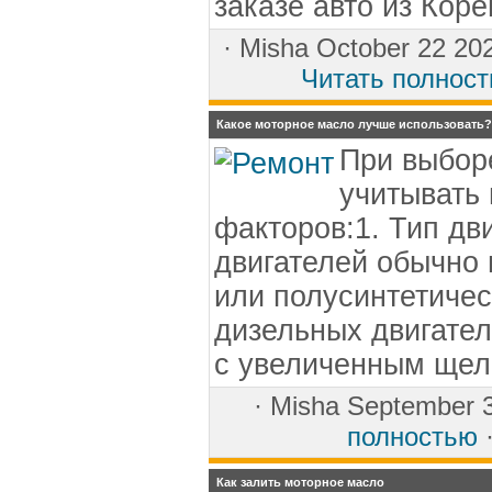
заказе авто из Коре
·
Misha
October 22 20
Читать полнос
Какое моторное масло лучше использовать?
При выбор
учитывать
факторов:1. Тип дв
двигателей обычно
или полусинтетичес
дизельных двигате
с увеличенным ще
·
Misha
September 3
полностью
·
Как залить моторное масло