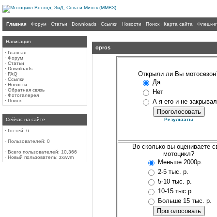
Главная
·
Форум
·
Статьи
·
Downloads
·
Ссылки
·
Новости
·
Поиск
·
Карта сайта
·
Флеш-и
Навигация
opros
·
Главная
·
Форум
·
Статьи
·
Downloads
Открыли ли Вы мотосезон
·
FAQ
·
Ссылки
Да
·
Новости
·
Обратная связь
Нет
·
Фотогалерея
·
Поиск
А я его и не закрывал
Сейчас на сайте
Результаты
·
Гостей: 6
·
Пользователей: 0
Во сколько вы оцениваете с
·
Всего пользователей: 10,366
мотоцикл?
·
Новый пользователь:
zxwvm
Меньше 2000р.
2-5 тыс. р.
5-10 тыс. р.
10-15 тыс.р
Больше 15 тыс. р.