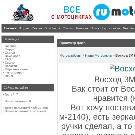
Главная
·
Форум
·
Статьи
·
Downloads
·
Ссылки
·
Новости
·
Поиск
·
Карта сайта
·
Флеш-и
Навигация
Просмотр фото
·
Главная
·
Форум
·
Статьи
Фотоальбомы
>
Наши Мотоциклы
>
Восход 3М 
·
Downloads
·
FAQ
·
Ссылки
·
Новости
·
Обратная связь
·
Фотогалерея
·
Поиск
Восход 3
Бак стоит от Во
Сейчас на сайте
·
Гостей: 7
нравится (
·
Пользователей: 0
Вот хочу постави
·
Всего пользователей: 10,366
·
Новый пользователь:
zxwvm
м-2140), есть зерк
ручки сделал, а т