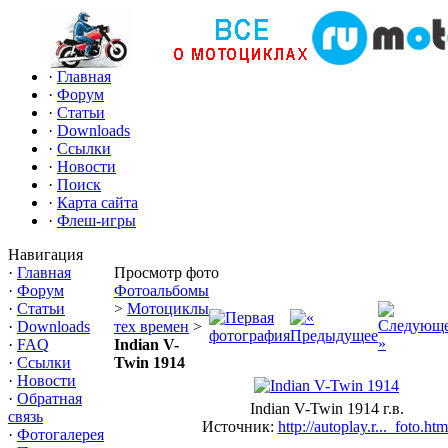
·
Главная
·
Форум
·
Статьи
·
Downloads
·
Ссылки
·
Новости
·
Поиск
·
Карта сайта
·
Флеш-игры
Навигация
·
Главная
Просмотр фото
·
Форум
Фотоальбомы
·
Статьи
>
Мотоциклы
·
Downloads
тех времен
>
·
FAQ
Indian V-
·
Ссылки
Twin 1914
·
Новости
·
Обратная
Indian V-Twin 1914 г.в.
связь
Источник:
http://autoplay.r..._foto.htm
·
Фотогалерея