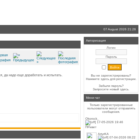
07 August 2026 21:26
Авторизация
Логин
Пароль
я, да надо еще доработать и испытать.
Вы не зарегистрированы?
Нажмите здесь
для регистрации.
Забыли пароль?
Запросите новый
здесь
.
Мини-чат
Только зарегистрированные
пользователи могут отправлять
сообщения.
Okorock_
17-05-2026 19:46
ПРивет
ArtyrKA
07-04-2026 08:22