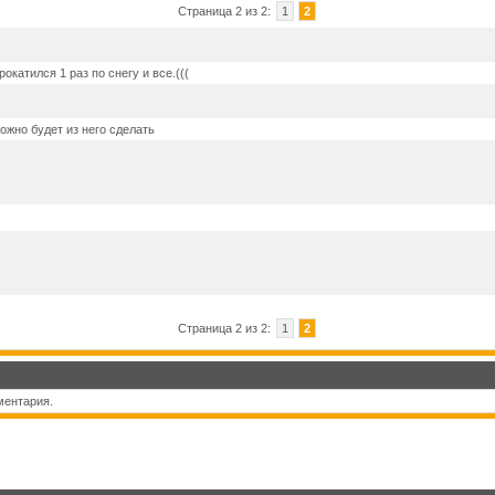
Страница 2 из 2:
1
2
окатился 1 раз по снегу и все.(((
ожно будет из него сделать
Страница 2 из 2:
1
2
ментария.