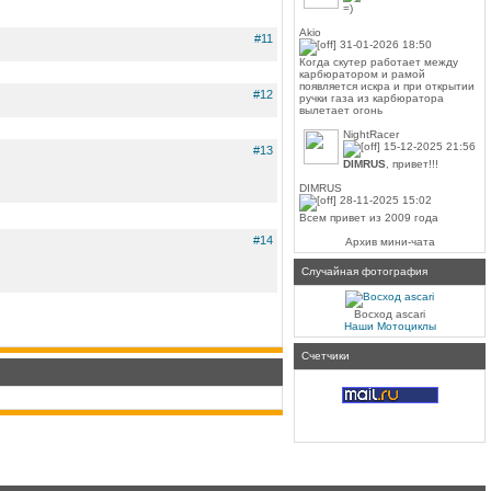
=)
Akio
#11
31-01-2026 18:50
Когда скутер работает между
карбюратором и рамой
появляется искра и при открытии
#12
ручки газа из карбюратора
вылетает огонь
NightRacer
15-12-2025 21:56
#13
DIMRUS
, привет!!!
DIMRUS
28-11-2025 15:02
Всем привет из 2009 года
#14
Архив мини-чата
Случайная фотография
Восход ascari
Наши Мотоциклы
Счетчики