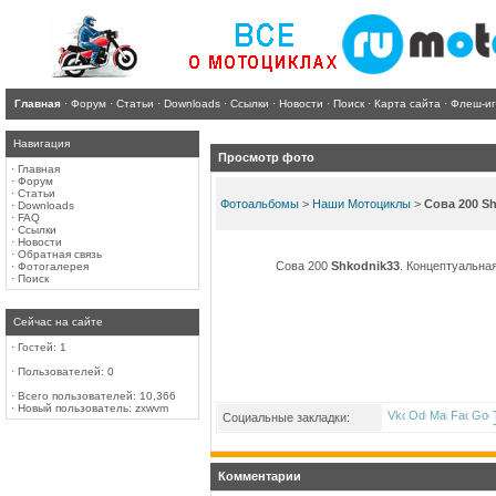
Главная
·
Форум
·
Статьи
·
Downloads
·
Ссылки
·
Новости
·
Поиск
·
Карта сайта
·
Флеш-и
Навигация
Просмотр фото
·
Главная
·
Форум
·
Статьи
Фотоальбомы
>
Наши Мотоциклы
>
Сова 200 S
·
Downloads
·
FAQ
·
Ссылки
·
Новости
·
Обратная связь
Сова 200
Shkodnik33
. Концептуальна
·
Фотогалерея
·
Поиск
Сейчас на сайте
·
Гостей: 1
·
Пользователей: 0
·
Всего пользователей: 10,366
·
Новый пользователь:
zxwvm
Социальные закладки:
Комментарии