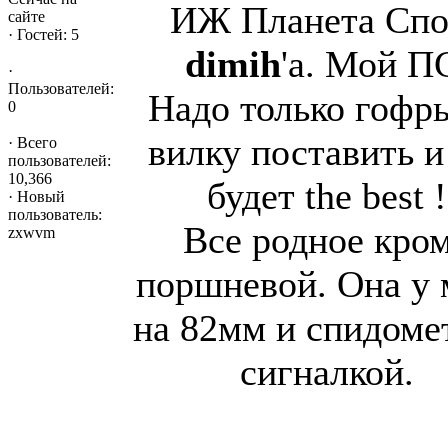
ИЖ Планета Спо
сайте
·
Гостей: 5
dimih
'a. Мой П
·
Пользователей:
Надо только гофр
0
вилку поставить и
·
Всего
пользователей:
10,366
будет the best !
·
Новый
пользователь:
Все родное кро
zxwvm
поршневой. Она у 
на 82мм и спидоме
сигналкой.