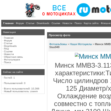
Главная
·
Форум
·
Статьи
·
Downloads
·
Ссылки
·
Новости
·
Поиск
·
Карта сайта
·
Флеш-и
Навигация
Просмотр фото
·
Главная
·
Форум
·
Статьи
Фотоальбомы
>
Наши Мотоциклы
>
Минск ММВЗ
·
Downloads
Stas949
·
FAQ
·
Ссылки
·
Новости
·
Обратная связь
·
Фотогалерея
·
Поиск
Минск ММВЗ-3.1
характеристики:Т
Сейчас на сайте
·
Гостей: 1
Число цилиндров 
·
Пользователей: 0
125 Диаметр/х
·
Всего пользователей: 10,366
·
Новый пользователь:
zxwvm
Охлаждение воз
совместно с топл