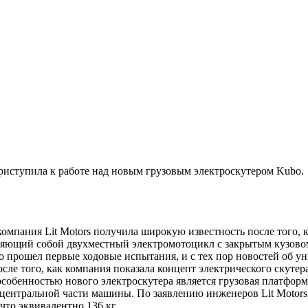
приступила к работе над новым грузовым электроскутером Kubo.
омпания Lit Motors получила широкую известность после того, 
яющий собой двухместный электромотоцикл с закрытым кузовом.
 прошел первые ходовые испытания, и с тех пор новостей об у
после того, как компания показала концепт электрического скуте
 особенностью нового электроскутера является грузовая платфор
 центральной части машины. По заявлению инженеров Lit Motors
что эквивалентно 136 кг.