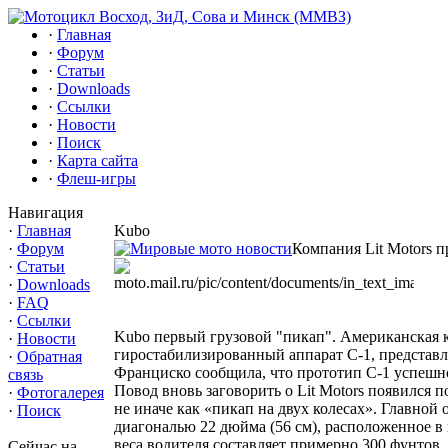
·
Главная
·
Форум
·
Статьи
·
Downloads
·
Ссылки
·
Новости
·
Поиск
·
Карта сайта
·
Флеш-игры
Навигация
·
Главная
Kubo
·
Форум
Компания Lit Motors 
·
Статьи
·
Downloads
·
FAQ
·
Ссылки
Kubo первый грузовой "пикап". Американская к
·
Новости
гиростабилизированный аппарат С-1, представл
·
Обратная
Франциско сообщила, что прототип С-1 успешно
связь
Повод вновь заговорить о Lit Motors появился 
·
Фотогалерея
не иначе как «пикап на двух колесах». Главной
·
Поиск
диагональю 22 дюйма (56 см), расположенное в
веса водителя составляет примерно 300 фунтов, 
Сейчас на