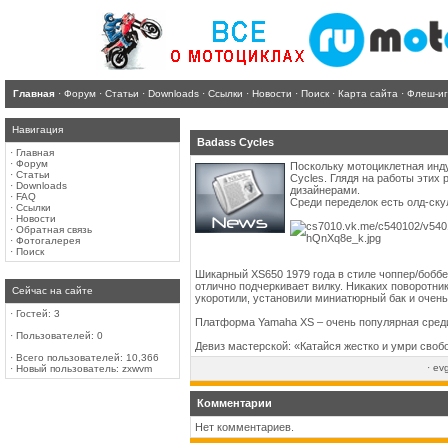
Главная
·
Форум
·
Статьи
·
Downloads
·
Ссылки
·
Новости
·
Поиск
·
Карта сайта
·
Флеш-и
Навигация
Badass Cycles
·
Главная
·
Форум
Поскольку мотоциклетная инду
·
Статьи
Cycles. Глядя на работы этих
·
Downloads
дизайнерами.
·
FAQ
Среди переделок есть олд-ску
·
Ссылки
·
Новости
·
Обратная связь
·
Фотогалерея
·
Поиск
Шикарный XS650 1979 года в стиле чоппер/боббе
отлично подчеркивает вилку. Никаких поворотник
Сейчас на сайте
укоротили, установили миниатюрный бак и очень 
·
Гостей: 3
Платформа Yamaha XS – очень популярная среди
·
Пользователей: 0
Девиз мастерской: «Катайся жестко и умри своб
·
Всего пользователей: 10,366
·
ev
·
Новый пользователь:
zxwvm
Комментарии
Нет комментариев.