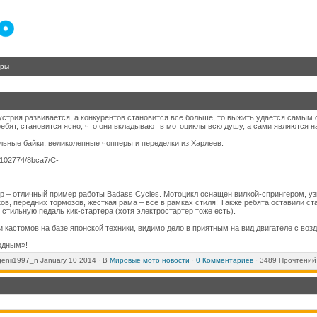
гры
стрия развивается, а конкурентов становится все больше, то выжить удается самым
 ребят, становится ясно, что они вкладывают в мотоциклы всю душу, а сами являются 
льные байки, великолепные чопперы и переделки из Харлеев.
р – отличный пример работы Badass Cycles. Мотоцикл оснащен вилкой-спрингером, уз
ов, передних тормозов, жесткая рама – все в рамках стиля! Также ребята оставили с
стильную педаль кик-стартера (хотя электростартер тоже есть).
 кастомов на базе японской техники, видимо дело в приятным на вид двигателе с во
одным»!
genii1997_n
January 10 2014 ·
В
Мировые мото новости
·
0 Комментариев
· 3489 Прочтений 