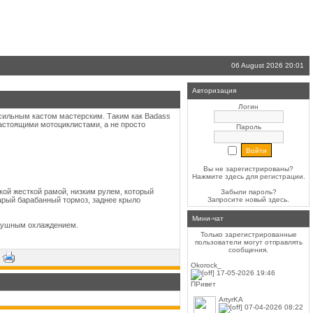
06 August 2026 20:01
Авторизация
Логин
 сильным кастом мастерским. Таким как Badass
настоящими мотоциклистами, а не просто
Пароль
Вы не зарегистрированы?
Нажмите здесь
для регистрации.
кой жесткой рамой, низким рулем, который
Забыли пароль?
тарый барабанный тормоз, заднее крыло
Запросите новый
здесь
.
Мини-чат
здушным охлаждением.
Только зарегистрированные
пользователи могут отправлять
сообщения.
·
Okorock_
17-05-2026 19:46
ПРивет
ArtyrKA
07-04-2026 08:22