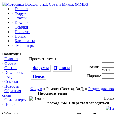
·
Главная
·
Форум
·
Статьи
·
Downloads
·
Ссылки
·
Новости
·
Поиск
·
Карта сайта
·
Флеш-игры
Навигация
·
Главная
Просмотр темы
·
Форум
Логин:
·
Статьи
Форумы
Правила
меня
·
Downloads
Пароль:
Поиск
·
FAQ
·
Ссылки
·
Новости
Форум
» Ремонт (Восход, ЗиД) »
Раздел для но
·
Обратная
Просмотр темы
связь
Поиск
·
Фотогалерея
восход 3м-01 перестал заводиться
·
Поиск
Сейчас на