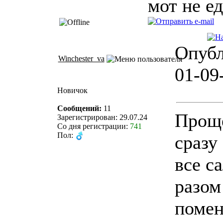
мот не е
Опубл
Winchester_va
01-09
Новичок
Сообщений:
11
Проще
Зарегистрирован: 29.07.24
Со дня регистрации:
741
Пол:
сразу
все с
разом
помен