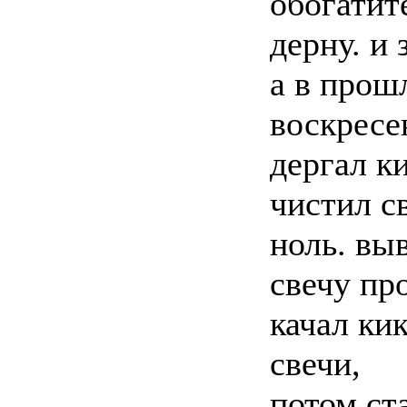
обогатите
дерну. и 
а в прош
воскресе
дергал к
чистил св
ноль. вы
свечу пр
качал кик
свечи,
потом ст