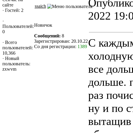
Опублико
сайте
ssaich
·
Гостей: 2
2022 19:
·
Новичок
Пользователей:
0
Сообщений:
8
С каждым
Зарегистрирован: 20.10.22
·
Всего
Со дня регистрации:
1389
пользователей:
холодную
10,366
·
Новый
пользователь:
все доль
zxwvm
дольше. 
раз почи
ну и по 
вытащив