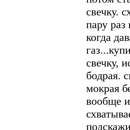
свечку. 
пару раз 
когда дав
газ...ку
свечку, и
бодрая. 
мокрая б
вообще и
схватывае
подскажи