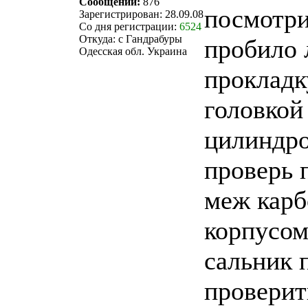
Сообщений:
876
посмотри
Зарегистрирован: 28.09.08
Со дня регистрации:
6524
Откуда: с Гандрабуры
пробило 
Одесская обл. Украина
прокладк
головкой
цилиндр
проверь 
меж карб
корпусом
сальник 
проверит