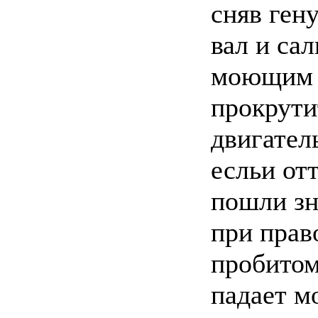
сняв ген
вал и са
моющим
прокрути
двигател
есльи от
пошли зн
при прав
пробитом
падает м