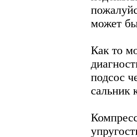
пожалуйс
может б
Как то м
диагност
подсос ч
сальник 
Компресс
упругост