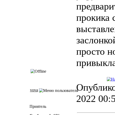
предвари
прокика 
выставл
заслонко
просто н
привыкл
Опублико
vova
2022 00:
Приятель