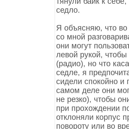
тянули байк к себе,
седло.
Я объясняю, что во
со мной разговарива
они могут пользова
левой рукой, чтобы
(радио), но что ка
седле, я предпочит
сидели спокойно и 
самом деле они мог
не резко), чтобы о
при прохождении по
отклоняли корпус п
повороту или во вр