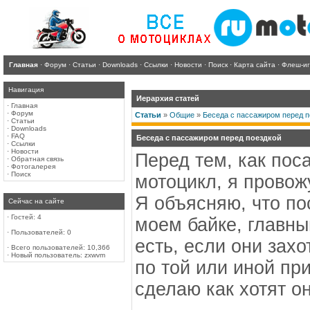
Главная
·
Форум
·
Статьи
·
Downloads
·
Ссылки
·
Новости
·
Поиск
·
Карта сайта
·
Флеш-и
Навигация
Иерархия статей
·
Главная
·
Форум
Статьи
»
Общие
»
Беседа с пассажиром перед п
·
Статьи
·
Downloads
·
FAQ
Беседа с пассажиром перед поездкой
·
Ссылки
·
Новости
Перед тем, как пос
·
Обратная связь
·
Фотогалерея
·
Поиск
мотоцикл, я провож
Я объясняю, что по
Сейчас на сайте
·
Гостей: 4
моем байке, главн
·
Пользователей: 0
есть, если они захо
·
Всего пользователей: 10,366
·
Новый пользователь:
zxwvm
по той или иной при
сделаю как хотят он