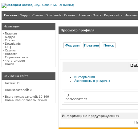
Главная
·
Форум
·
Статьи
·
Downloads
·
Ссылки
·
Новости
·
Поиск
·
Карта сайта
·
Флеш-и
Навигация
Просмотр профиля
·
Главная
·
Форум
·
Статьи
·
Downloads
Форумы
Правила
Поиск
·
FAQ
·
Ссылки
·
Новости
·
Обратная связь
·
Фотогалерея
·
Поиск
DE
Сейчас на сайте
Информация
Активность в разделах
·
Гостей: 11
·
Пользователей: 0
ID
·
Всего пользователей: 10,366
пользователя
·
Новый пользователь:
zxwvm
Информация о предупреждениях
Не