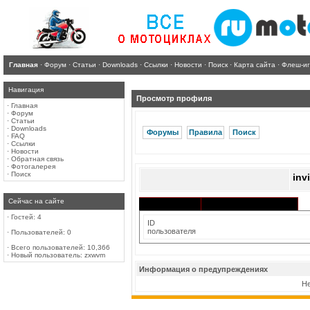
Главная
·
Форум
·
Статьи
·
Downloads
·
Ссылки
·
Новости
·
Поиск
·
Карта сайта
·
Флеш-и
Навигация
Просмотр профиля
·
Главная
·
Форум
·
Статьи
·
Downloads
Форумы
Правила
Поиск
·
FAQ
·
Ссылки
·
Новости
·
Обратная связь
·
Фотогалерея
·
Поиск
inv
Сейчас на сайте
Активность в разделах
Информация
·
Гостей: 4
ID
пользователя
·
Пользователей: 0
·
Всего пользователей: 10,366
·
Новый пользователь:
zxwvm
Информация о предупреждениях
Не