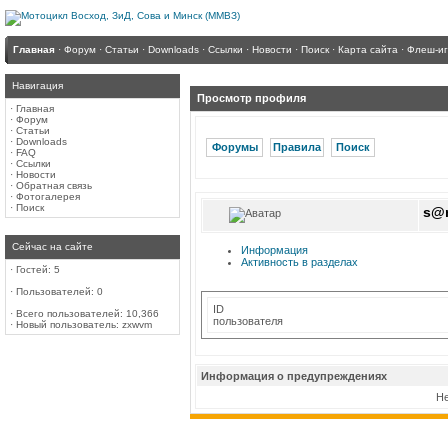
Главная
·
Форум
·
Статьи
·
Downloads
·
Ссылки
·
Новости
·
Поиск
·
Карта сайта
·
Флеш-и
Навигация
Просмотр профиля
·
Главная
·
Форум
·
Статьи
·
Downloads
Форумы
Правила
Поиск
·
FAQ
·
Ссылки
·
Новости
·
Обратная связь
·
Фотогалерея
·
Поиск
s@
Сейчас на сайте
Информация
Активность в разделах
·
Гостей: 5
·
Пользователей: 0
ID
·
Всего пользователей: 10,366
пользователя
·
Новый пользователь:
zxwvm
Информация о предупреждениях
Не