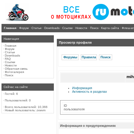
Главная
·
Форум
·
Статьи
·
Downloads
·
Ссылки
·
Новости
·
Поиск
·
Карта сайта
·
Флеш-и
Навигация
Просмотр профиля
·
Главная
·
Форум
·
Статьи
·
Downloads
Форумы
Правила
Поиск
·
FAQ
·
Ссылки
·
Новости
·
Обратная связь
·
Фотогалерея
·
Поиск
mih
Сейчас на сайте
Информация
Активность в разделах
·
Гостей: 6
·
Пользователей: 0
ID
·
Всего пользователей: 10,366
пользователя
·
Новый пользователь:
zxwvm
Информация о предупреждениях
Не