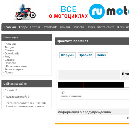
Главная
·
Форум
·
Статьи
·
Downloads
·
Ссылки
·
Новости
·
Поиск
·
Карта сайта
·
Флеш-и
Навигация
Просмотр профиля
·
Главная
·
Форум
·
Статьи
·
Downloads
Форумы
Правила
Поиск
·
FAQ
·
Ссылки
·
Новости
·
Обратная связь
·
Фотогалерея
·
Поиск
tim
Сейчас на сайте
Активность в разделах
Информация
·
Гостей: 8
ID
пользователя
·
Пользователей: 0
·
Всего пользователей: 10,366
·
Новый пользователь:
zxwvm
Информация о предупреждениях
Не