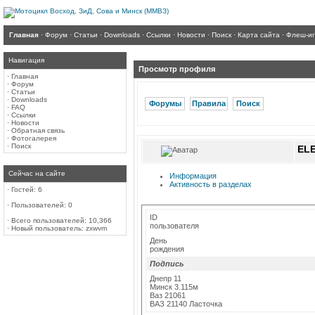
Главная
·
Форум
·
Статьи
·
Downloads
·
Ссылки
·
Новости
·
Поиск
·
Карта сайта
·
Флеш-и
Навигация
Просмотр профиля
·
Главная
·
Форум
·
Статьи
·
Downloads
Форумы
Правила
Поиск
·
FAQ
·
Ссылки
·
Новости
·
Обратная связь
·
Фотогалерея
·
Поиск
EL
Сейчас на сайте
Информация
Активность в разделах
·
Гостей: 6
·
Пользователей: 0
ID
·
Всего пользователей: 10,366
пользователя
·
Новый пользователь:
zxwvm
День
рождения
Подпись
Днепр 11
Минск 3.115м
Ваз 21061
ВАЗ 21140 Ласточка