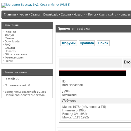
Главная
·
Форум
·
Статьи
·
Downloads
·
Ссылки
·
Новости
·
Поиск
·
Карта сайта
·
Флеш-и
Навигация
Просмотр профиля
·
Главная
·
Форум
·
Статьи
·
Downloads
Форумы
Правила
Поиск
·
FAQ
·
Ссылки
·
Новости
·
Обратная связь
·
Фотогалерея
·
Поиск
Dr
Сейчас на сайте
Активность в разделах
Информация
·
Гостей: 20
ID
пользователя
·
Пользователей: 0
День
·
Всего пользователей: 10,366
рождения
·
Новый пользователь:
zxwvm
Подпись
Минск 1976г (обменян на П5)
Планета 5 1996г
Восход 3М 1984г
Минск 3,113 1992г