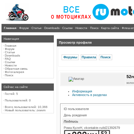
Главная
·
Форум
·
Статьи
·
Downloads
·
Ссылки
·
Новости
·
Поиск
·
Карта сайта
·
Флеш-и
Навигация
Просмотр профиля
·
Главная
·
Форум
·
Статьи
·
Downloads
Форумы
Правила
Поиск
·
FAQ
·
Ссылки
·
Новости
·
Обратная связь
·
Фотогалерея
·
Поиск
52r
коло
Сейчас на сайте
Информация
·
Гостей: 5
Активность в разделах
·
Пользователей: 0
·
Всего пользователей: 10,366
ID пользователя
·
Новый пользователь:
zxwvm
День рождения
Подпись
Рома КуzеН, vkontakte.ru/id21392679