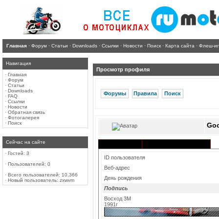
Главная
·
Форум
·
Статьи
·
Downloads
·
Ссылки
·
Новости
·
Поиск
·
Карта сайта
·
Флеш-и
Навигация
Просмотр профиля
·
Главная
·
Форум
·
Статьи
·
Downloads
Форумы
Правила
Поиск
·
FAQ
·
Ссылки
·
Новости
·
Обратная связь
·
Фотогалерея
·
Поиск
Goo
Сейчас на сайте
Активность в разделах
Информация
·
Гостей: 3
ID пользователя
·
Пользователей: 0
Веб-адрес
·
Всего пользователей: 10,366
День рождения
·
Новый пользователь:
zxwvm
Подпись
Восход 3М
1991г