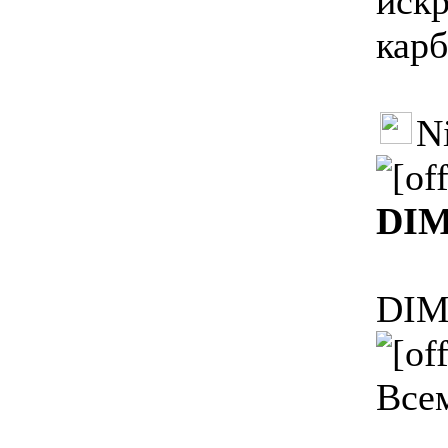
искр
карб
N
DI
DI
Всем