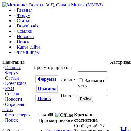
·
Главная
·
Форум
·
Статьи
·
Downloads
·
Ссылки
·
Новости
·
Поиск
·
Карта сайта
·
Флеш-игры
Навигация
Авториза
·
Главная
Просмотр профиля
·
Форум
·
Статьи
Форумы
Логин:
Запомнить
·
Downloads
меня
·
FAQ
Правила
·
Ссылки
Пароль:
Поиск
·
Новости
·
Обратная
связь
clown88
Краткая
·
Фотогалерея
статистика
·
Поиск
Присматриваюсь
Сообщений: 77
На
Информация
Сейчас на
Зарегистрирован: