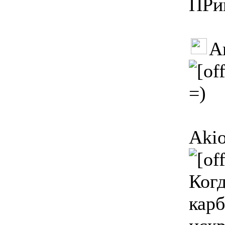
ПРи
A
=)
Aki
Когд
карб