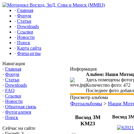
·
Главная
·
Форум
·
Статьи
·
Downloads
·
Ссылки
·
Новости
·
Поиск
·
Карта сайта
·
Флеш-игры
Навигация
·
Главная
Информация
·
Форум
Альбом: Наши Мото
·
Статьи
Здесь помещены фотогр
·
Downloads
Количество фото: 472
·
FAQ
Последнее фото добавле
·
Ссылки
Просмотр альбома
·
Новости
Фотоальбомы
>
Наши Мот
·
Обратная связь
·
Фотогалерея
Восход 3М
Восход 3
·
Поиск
KM23
Сейчас на сайте
·
Гостей: 3