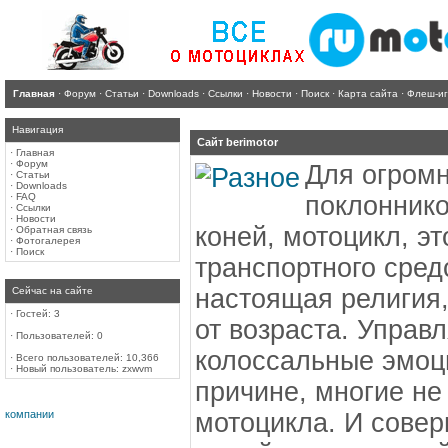
Главная
·
Форум
·
Статьи
·
Downloads
·
Ссылки
·
Новости
·
Поиск
·
Карта сайта
·
Флеш-и
Навигация
Сайт berimotor
·
Главная
·
Форум
Для огромн
·
Статьи
·
Downloads
·
FAQ
поклонник
·
Ссылки
·
Новости
коней, мотоцикл, эт
·
Обратная связь
·
Фотогалерея
·
Поиск
транспортного сред
настоящая религия,
Сейчас на сайте
·
Гостей: 3
от возраста. Управ
·
Пользователей: 0
колоссальные эмоци
·
Всего пользователей: 10,366
·
Новый пользователь:
zxwvm
причине, многие не
компании
мотоцикла. И совер