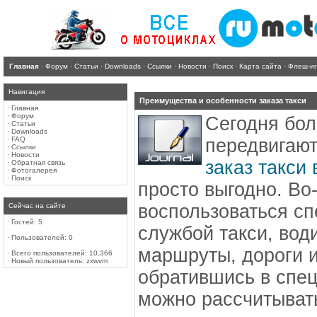
Главная
·
Форум
·
Статьи
·
Downloads
·
Ссылки
·
Новости
·
Поиск
·
Карта сайта
·
Флеш-и
Навигация
Преимущества и особенности заказа такси
·
Главная
·
Форум
Сегодня бо
·
Статьи
·
Downloads
·
FAQ
передвигают
·
Ссылки
·
Новости
заказ такси
·
Обратная связь
·
Фотогалерея
·
Поиск
просто выгодно. Во
воспользоваться с
Сейчас на сайте
·
Гостей: 5
службой такси, вод
·
Пользователей: 0
маршруты, дороги и 
·
Всего пользователей: 10,366
·
Новый пользователь:
zxwvm
обратившись в спе
можно рассчитыват