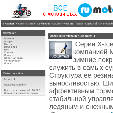
Главная
·
Форум
·
Статьи
·
Downloads
·
Ссылки
·
Новости
·
Поиск
·
Карта сайта
·
Флеш-и
Навигация
Обзор шин Michelin X-Ice North 4
·
Главная
·
Форум
Серия X-Ic
·
Статьи
·
Downloads
·
FAQ
компанией M
·
Ссылки
·
Новости
зимние покр
·
Обратная связь
·
Фотогалерея
·
Поиск
служить в самых су
Структура ее резин
Сейчас на сайте
·
Гостей: 4
выносливостью. Ши
·
Пользователей: 0
эффективным тормо
·
Всего пользователей: 10,366
·
Новый пользователь:
zxwvm
стабильной управля
ледяным и снежным