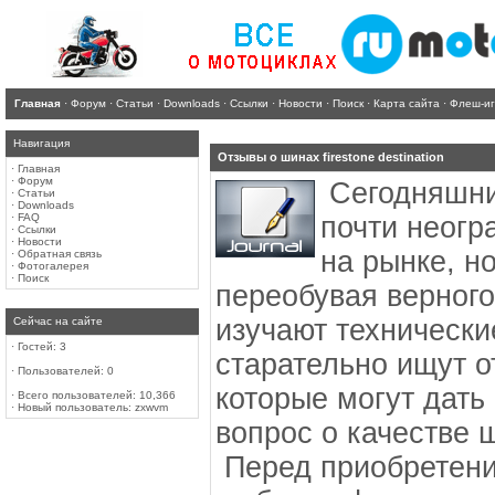
Главная
·
Форум
·
Статьи
·
Downloads
·
Ссылки
·
Новости
·
Поиск
·
Карта сайта
·
Флеш-и
Навигация
Отзывы о шинах firestone destination
·
Главная
·
Форум
Сегодняшни
·
Статьи
·
Downloads
·
FAQ
почти неогр
·
Ссылки
·
Новости
на рынке, н
·
Обратная связь
·
Фотогалерея
·
Поиск
переобувая верного
изучают технически
Сейчас на сайте
·
Гостей: 3
старательно ищут 
·
Пользователей: 0
которые могут дать
·
Всего пользователей: 10,366
·
Новый пользователь:
zxwvm
вопрос о качестве 
Перед приобретени