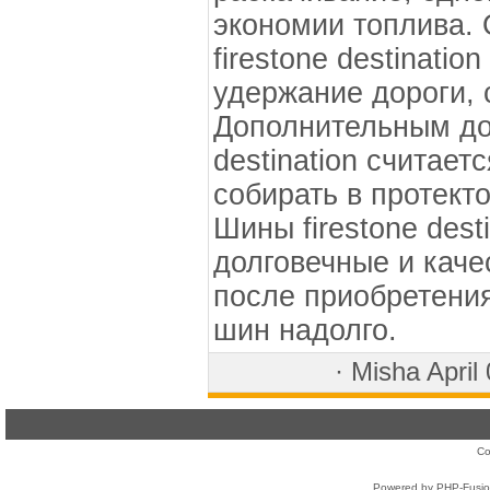
экономии топлива.
firestone destinatio
удержание дороги, 
Дополнительным дос
destination считает
собирать в протект
Шины firestone dest
долговечные и каче
после приобретени
шин надолго.
·
Misha
April
Co
Powered by PHP-Fusion