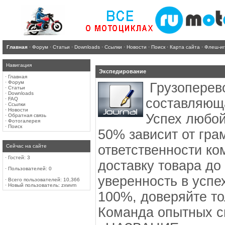
Главная
·
Форум
·
Статьи
·
Downloads
·
Ссылки
·
Новости
·
Поиск
·
Карта сайта
·
Флеш-и
Навигация
Экспедирование
·
Главная
·
Форум
Грузоперев
·
Статьи
·
Downloads
·
FAQ
составляюща
·
Ссылки
·
Новости
Успех любой
·
Обратная связь
·
Фотогалерея
·
Поиск
50% зависит от гра
ответственности ко
Сейчас на сайте
·
Гостей: 3
доставку товара до
·
Пользователей: 0
уверенность в успе
·
Всего пользователей: 10,366
·
Новый пользователь:
zxwvm
100%, доверяйте т
Команда опытных с