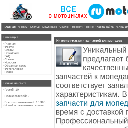
Главная
·
Форум
·
Статьи
·
Downloads
·
Ссылки
·
Новости
·
Поиск
·
Карта сайта
·
Флеш-и
Навигация
Интернет-магазин запчастей для мопедов
·
Главная
·
Форум
Уникальный 
·
Статьи
·
Downloads
·
FAQ
предлагает 
·
Ссылки
·
Новости
качественны
·
Обратная связь
·
Фотогалерея
·
Поиск
запчастей к мопеда
соответствует заяв
Сейчас на сайте
·
Гостей: 10
характеристикам. 
·
Пользователей: 0
запчасти для мопе
·
Всего пользователей: 10,366
·
Новый пользователь:
zxwvm
время с доставкой 
Профессиональный 