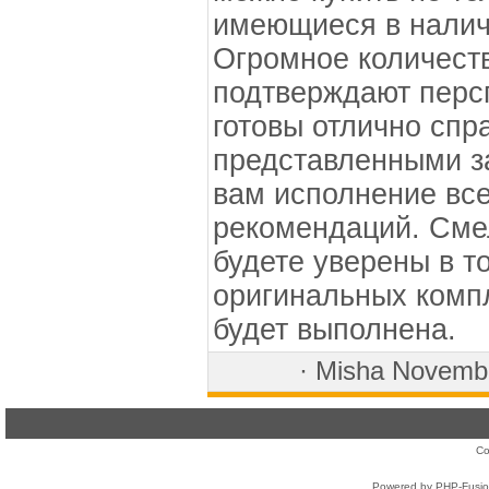
имеющиеся в наличи
Огромное количест
подтверждают перс
готовы отлично спр
представленными з
вам исполнение вс
рекомендаций. Сме
будете уверены в т
оригинальных комп
будет выполнена.
·
Misha
Novembe
Co
Powered by PHP-Fusion