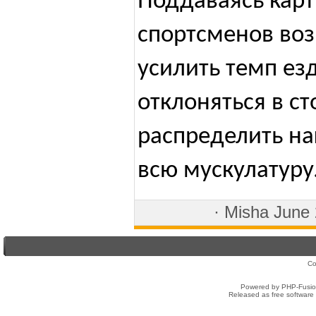
Поддаваясь карт
спортсменов во
усилить темп езд
отклоняться в ст
распределить на
всю мускулатуру
·
Misha
June 
Co
Powered by PHP-Fusion
Released as free software