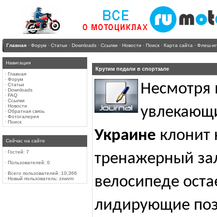
Главная
·
Форум
·
Статьи
·
Downloads
·
Ссылки
·
Новости
·
Поиск
·
Карта сайта
·
Флеш-и
Навигация
Крутим педали в спортзале
·
Главная
·
Форум
Несмотря 
·
Статьи
·
Downloads
·
FAQ
·
Ссылки
·
Новости
увлекающ
·
Обратная связь
·
Фотогалерея
·
Поиск
Украине
клонит к
Сейчас на сайте
·
Гостей: 7
тренажерный зал
·
Пользователей: 0
·
Всего пользователей: 10,366
велосипеде оста
·
Новый пользователь:
zxwvm
лидирующие поз