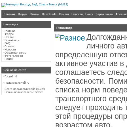
Главная
·
Форум
·
Статьи
·
Downloads
·
Ссылки
·
Новости
·
Поиск
·
Карта сайта
·
Флеш-и
Навигация
Техосмотр
·
Главная
·
Форум
Долгожданн
·
Статьи
·
Downloads
·
FAQ
личного ав
·
Ссылки
·
Новости
определенную отве
·
Обратная связь
·
Фотогалерея
·
Поиск
активное участие в
соглашаетесь след
Сейчас на сайте
·
Гостей: 4
безопасности. Пом
·
Пользователей: 0
списка норм повед
·
Всего пользователей: 10,366
·
Новый пользователь:
zxwvm
транспортного сред
следует проходить 
этой процедуры оп
возрастом авто.