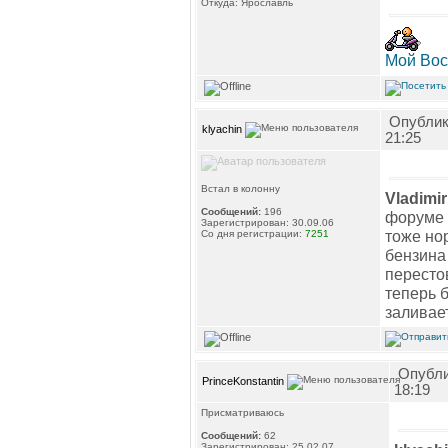
Откуда: Ярославль
Мой Вос
Опублик
klyachin
21:25
Встал в колонну
Vladimir
Сообщений:
196
форуме 
Зарегистрирован: 30.09.06
тоже но
Со дня регистрации:
7251
бензина 
перестов
теперь 
заливае
Опубли
PrinceKonstantin
18:19
Присматриваюсь
Сообщений:
62
Зарегистрирован: 25.02.07