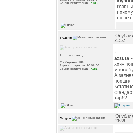
klyach
Со дня регистрации:
7103
главны
почему
но не п
Опублик
klyachin
21:52
Встал в колонну
azzura
к
Сообщений:
196
хочу по
Зарегистрирован: 30.09.06
много буд
Со дня регистрации:
7251
А залива
поршня 
Кстати к
стандар
карб?
Опублик
Sergina
23:38