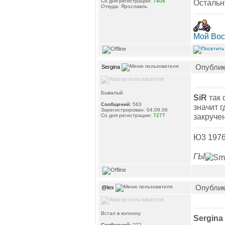
Со дня регистрации:
7408
Остальн
Откуда: Ярославль
Мой Вос
Опублико
Sergina
Бывалый
SiR
так 
Сообщений:
563
значит г
Зарегистрирован: 04.09.06
закруче
Со дня регистрации:
7277
Ю3 1976
ГЫ
Опублико
@lex
Встал в колонну
Sergina
Сообщений:
272