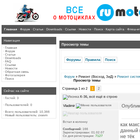
Главная
·
Форум
·
Статьи
·
Downloads
·
Ссылки
·
Новости
·
Поиск
·
Карта сайта
·
Флеш-и
Навигация
Просмотр темы
·
Главная
·
Форум
·
Статьи
·
Downloads
Форумы
Правила
Поиск
·
FAQ
·
Ссылки
·
Новости
·
Обратная связь
·
Фотогалерея
Форум
» Ремонт (Восход, ЗиД) »
Ремонт систе
·
Поиск
Просмотр темы
Страница 1 из 2
1
2
Сейчас на сайте
К-36, всё ещё в строю
·
Гостей: 3
·
Пользователей: 0
Опублико
Vladimir
·
Всего пользователей: 10,366
·
Новый пользователь:
zxwvm
Встал в колонну
как мак
Сообщений:
166
данный 
Зарегистрирован: 01.02.07
не тёк
Со дня регистрации:
7127