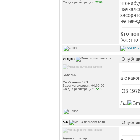
чтонибуд
Со дня регистрации:
7260
пачкалс
засорятс
не тек-с
Кто пон
(уж я то
Опублико
Sergina
Бывалый
а с како
Сообщений:
563
Зарегистрирован: 04.09.06
Со дня регистрации:
7277
Ю3 1976
ГЫ
Опублико
SiR
Администратор