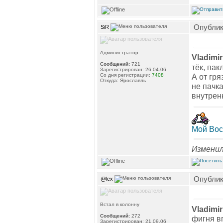
Опублико
SiR
Администратор
Vladimir
Сообщений:
721
тёк, пак
Зарегистрирован: 26.04.06
Со дня регистрации:
7408
А от гр
Откуда: Ярославль
не пачк
внутренн
Мой Вос
Изменил
Опублико
@lex
Встал в колонну
Vladimir
Сообщений:
272
фигня в
Зарегистрирован: 21.09.06