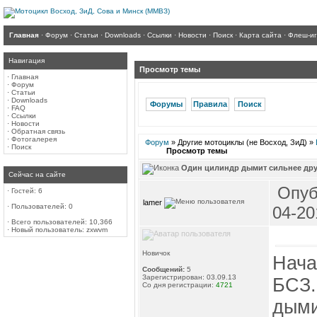
Главная
·
Форум
·
Статьи
·
Downloads
·
Ссылки
·
Новости
·
Поиск
·
Карта сайта
·
Флеш-и
Навигация
Просмотр темы
·
Главная
·
Форум
·
Статьи
·
Downloads
Форумы
Правила
Поиск
·
FAQ
·
Ссылки
·
Новости
·
Обратная связь
·
Фотогалерея
Форум
» Другие мотоциклы (не Восход, ЗиД) »
·
Поиск
Просмотр темы
Один цилиндр дымит сильнее дру
Сейчас на сайте
Опуб
·
Гостей: 6
lamer
·
Пользователей: 0
04-20
·
Всего пользователей: 10,366
·
Новый пользователь:
zxwvm
Новичок
Нача
Сообщений:
5
Зарегистрирован: 03.09.13
БСЗ.
Со дня регистрации:
4721
дыми