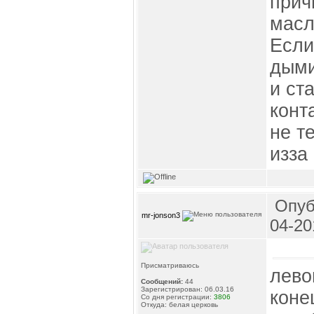
прич
масл
Если
дыми
и ст
конт
не т
изза
Опуб
mr-jonson3
04-20
Присматриваюсь
лево
Сообщений:
44
Зарегистрирован: 06.03.16
коне
Со дня регистрации:
3806
Откуда: белая церковь