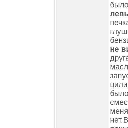
было
лев
печк
глуш
бенз
не в
друг
масл
запу
цили
было
смес
менял
нет.