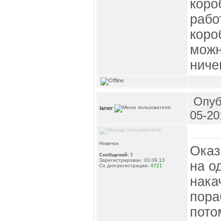
коро
рабо
коро
можн
ниче
Опуб
lamer
05-20
Новичок
Оказ
Сообщений:
5
Зарегистрирован: 03.09.13
на о
Со дня регистрации:
4721
нака
пора
пото