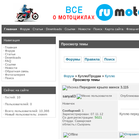
Главная
·
Форум
·
Статьи
·
Downloads
·
Ссылки
·
Новости
·
Поиск
·
Карта сайта
·
Флеш-и
Навигация
Просмотр темы
·
Главная
·
Форум
·
Статьи
·
Downloads
Форумы
Правила
Поиск
·
FAQ
·
Ссылки
·
Новости
·
Обратная связь
·
Фотогалерея
Форум
» Куплю/Продам »
Куплю
·
Поиск
Просмотр темы
Переднее крыло минск 3.115
Сейчас на сайте
Опубликован
sanya63
·
Гостей: 10
Новичок
·
Пользователей: 0
Сообщений:
1
·
Всего пользователей: 10,366
Куплю перед
Зарегистрирован: 07.11.12
·
Новый пользователь:
zxwvm
Со дня регистрации:
5021
Откуда: Самарская
область.г.Сызрань