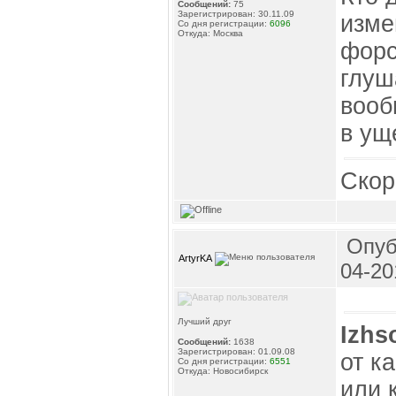
Сообщений:
75
Зарегистрирован: 30.11.09
изме
Со дня регистрации:
6096
Откуда: Москва
форс
глуш
вооб
в ущ
Скор
Опуб
ArtyrKA
04-20
Лучший друг
Izhs
Сообщений:
1638
Зарегистрирован: 01.09.08
от к
Со дня регистрации:
6551
Откуда: Новосибирск
или 