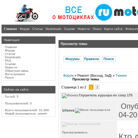
Главная
·
Форум
·
Статьи
·
Downloads
·
Ссылки
·
Новости
·
Поиск
·
Карта сайта
·
Флеш-и
Навигация
Просмотр темы
·
Главная
·
Форум
·
Статьи
·
Downloads
Форумы
Правила
Поиск
·
FAQ
·
Ссылки
·
Новости
·
Обратная связь
·
Фотогалерея
Форум
» Ремонт (Восход, ЗиД) »
Тюнинг
·
Поиск
Просмотр темы
Страница 1 из 2
1
2
Сейчас на сайте
Глушитель курьера но сову 175
·
Гостей: 5
·
Пользователей: 0
Опуб
Izhsova
·
Всего пользователей: 10,366
04-20
·
Новый пользователь:
zxwvm
Присматриваюсь
Кто 