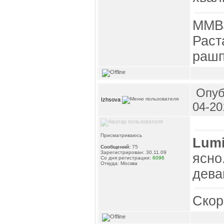
ММВЗ
Раст
рашп
Опуб
Izhsova
04-20
Присматриваюсь
Lum
Сообщений:
75
Зарегистрирован: 30.11.09
ясно
Со дня регистрации:
6096
Откуда: Москва
дева
Скор