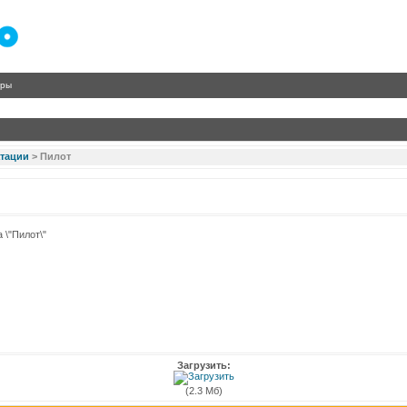
гры
атации
>
Пилот
 \"Пилот\"
Загрузить:
(2.3 Мб)