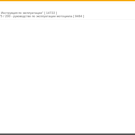
 Инструкция по эксплуатации"
[ 14722 ]
5 / 200 - руководство по эксплуатации мотоцикла
[ 9484 ]