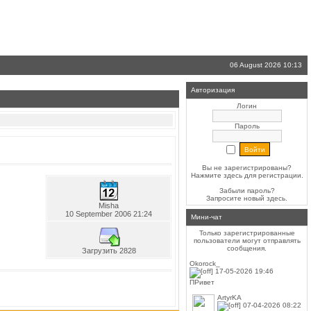
06 August 2026 10:13
Авторизация
Логин
Пароль
Вы не зарегистрированы?
Нажмите здесь
для регистрации.
Забыли пароль?
Запросите новый
здесь
.
Misha
10 September 2006 21:24
Мини-чат
Только зарегистрированные
пользователи могут отправлять
сообщения.
Загрузить 2828
Okorock_
17-05-2026 19:46
ПРивет
ArtyrKA
07-04-2026 08:22