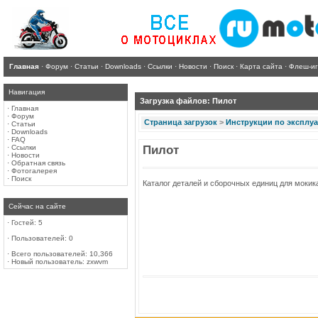
Главная
·
Форум
·
Статьи
·
Downloads
·
Ссылки
·
Новости
·
Поиск
·
Карта сайта
·
Флеш-и
Навигация
Загрузка файлов: Пилот
·
Главная
·
Форум
Страница загрузок
>
Инструкции по эксплу
·
Статьи
·
Downloads
·
FAQ
·
Ссылки
Пилот
·
Новости
·
Обратная связь
·
Фотогалерея
·
Поиск
Каталог деталей и сборочных единиц для мокика
Сейчас на сайте
·
Гостей: 5
·
Пользователей: 0
·
Всего пользователей: 10,366
·
Новый пользователь:
zxwvm