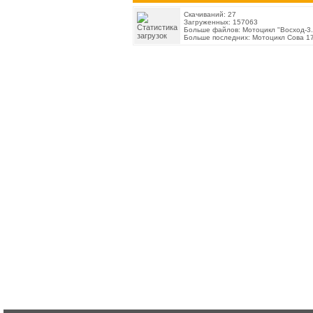
Скачиваний: 27
Загруженных: 157063
Больше файлов:
Мотоцикл "Восход-3.
Больше последних:
Мотоцикл Сова 17