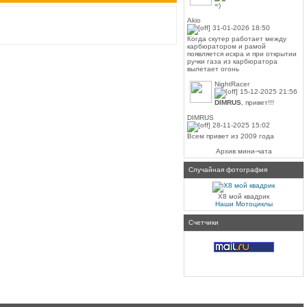
=)
Akio
31-01-2026 18:50
Когда скутер работает между
карбюратором и рамой
появляется искра и при открытии
ручки газа из карбюратора
вылетает огонь
NightRacer
15-12-2025 21:56
DIMRUS
, привет!!!
DIMRUS
28-11-2025 15:02
Всем привет из 2009 года
Архив мини-чата
Случайная фотография
X8 мой квадрик
Наши Мотоциклы
Счетчики