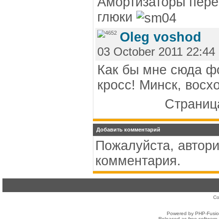
Амортизаторы пере
глюки
Oleg voshod
03 October 2011 22:44
Как бы мне сюда фо
кросс! Минск, восход
Страница
Добавить комментарий
Пожалуйста, автори
комментария.
Co
Powered by PHP-Fusion
Released as free software