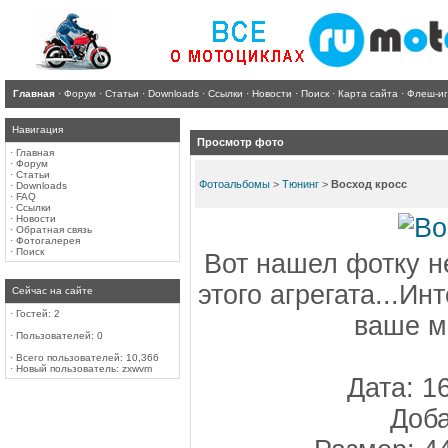
Главная
·
Форум
·
Статьи
·
Downloads
·
Ссылки
·
Новости
·
Поиск
·
Карта сайта
·
Флеш-и
Навигация
Просмотр фото
·
Главная
·
Форум
·
Статьи
Фотоальбомы
>
Тюнинг
>
Восход кросс
·
Downloads
·
FAQ
·
Ссылки
·
Новости
·
Обратная связь
·
Фотогалерея
·
Поиск
Вот нашел фотку н
этого агрегата...И
Сейчас на сайте
·
Гостей: 2
ваше м
·
Пользователей: 0
·
Всего пользователей: 10,366
·
Новый пользователь:
zxwvm
Дата: 1
Доба