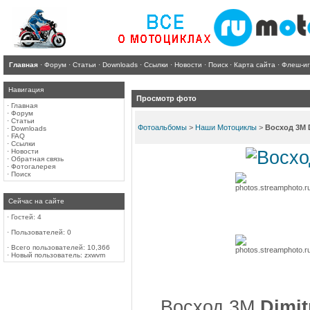
Главная
·
Форум
·
Статьи
·
Downloads
·
Ссылки
·
Новости
·
Поиск
·
Карта сайта
·
Флеш-и
Навигация
Просмотр фото
·
Главная
·
Форум
·
Статьи
Фотоальбомы
>
Наши Мотоциклы
>
Восход 3М D
·
Downloads
·
FAQ
·
Ссылки
·
Новости
·
Обратная связь
·
Фотогалерея
·
Поиск
Сейчас на сайте
·
Гостей: 4
·
Пользователей: 0
·
Всего пользователей: 10,366
·
Новый пользователь:
zxwvm
Восход 3М
Dimit