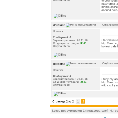
to download 
http://erotic
mobile online
andriod poli
Опубликован
doriskm2
Новичок
Сообщений:
4
Started untr
Зарегистрирован: 26.11.16
Со дня регистрации:
3541
http://arab.e
Откуда: Киев
hottest cafe 
Опубликован
doriskm2
Новичок
Сообщений:
4
Study my al
Зарегистрирован: 26.11.16
Со дня регистрации:
3541
http://arab.s
Откуда: Киев
wild xxxlll y
Страница 2 из 2
1
2
Здесь присутствуют: 1 (пользователей: 0, гос