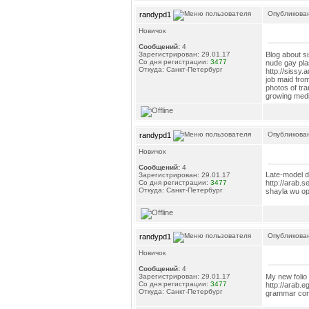
Опубликован
randypd1
Новичок
Сообщений:
4
Blog about si
Зарегистрирован: 29.01.17
Со дня регистрации:
3477
nude gay pla
Откуда: Санкт-Петербург
http://sissy.a
job maid from
photos of tr
growing medi
Опубликован
randypd1
Новичок
Сообщений:
4
Late-model d
Зарегистрирован: 29.01.17
Со дня регистрации:
3477
http://arab.se
Откуда: Санкт-Петербург
shayla wu opt
Опубликован
randypd1
Новичок
Сообщений:
4
My new folio
Зарегистрирован: 29.01.17
Со дня регистрации:
3477
http://arab.e
Откуда: Санкт-Петербург
grammar con