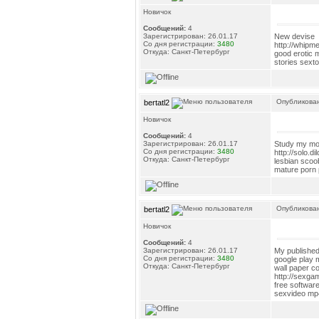
Новичок
Сообщений:
4
New devise
Зарегистрирован: 26.01.17
Со дня регистрации:
3480
http://whipme
Откуда: Санкт-Петербург
good erotic 
stories sext
Опубликован
bertatl2
Новичок
Сообщений:
4
Study my mo
Зарегистрирован: 26.01.17
Со дня регистрации:
3480
http://solo.d
Откуда: Санкт-Петербург
lesbian scoo
mature porn p
Опубликован
bertatl2
Новичок
Сообщений:
4
My published 
Зарегистрирован: 26.01.17
Со дня регистрации:
3480
google play 
Откуда: Санкт-Петербург
wall paper 
http://sexgam
free software
sexvideo mp4