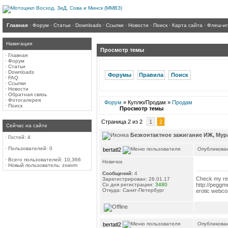
Главная
·
Форум
·
Статьи
·
Downloads
·
Ссылки
·
Новости
·
Поиск
·
Карта сайта
·
Флеш-и
Навигация
Просмотр темы
·
Главная
·
Форум
·
Статьи
·
Downloads
Форумы
Правила
Поиск
·
FAQ
·
Ссылки
·
Новости
·
Обратная связь
·
Фотогалерея
Форум
» Куплю/Продам »
Продам
·
Поиск
Просмотр темы
Страница 2 из 2
1
2
Сейчас на сайте
Безконтактное зажигание ИЖ, Мур
·
Гостей: 4
·
Пользователей: 0
Опубликован
bertatl2
·
Всего пользователей: 10,366
Новичок
·
Новый пользователь:
zxwvm
Сообщений:
4
Check my re
Зарегистрирован: 26.01.17
Со дня регистрации:
3480
http://peggm
Откуда: Санкт-Петербург
erotic webcom
Опубликован
bertatl2