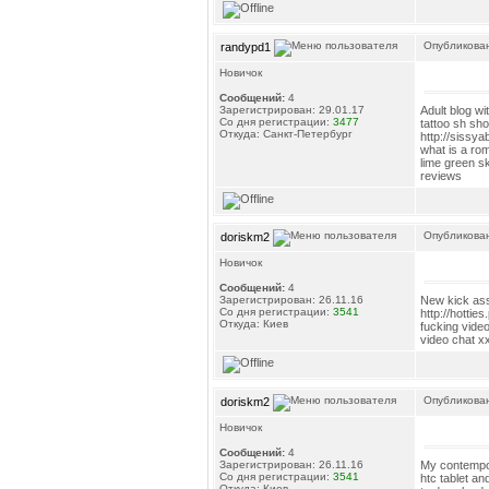
Опубликован
randypd1
Новичок
Сообщений:
4
Adult blog wi
Зарегистрирован: 29.01.17
Со дня регистрации:
3477
tattoo sh sh
Откуда: Санкт-Петербург
http://sissya
what is a ro
lime green sk
reviews
Опубликован
doriskm2
Новичок
Сообщений:
4
New kick ass
Зарегистрирован: 26.11.16
Со дня регистрации:
3541
http://hottie
Откуда: Киев
fucking vide
video chat x
Опубликован
doriskm2
Новичок
Сообщений:
4
My contempo
Зарегистрирован: 26.11.16
Со дня регистрации:
3541
htc tablet a
Откуда: Киев