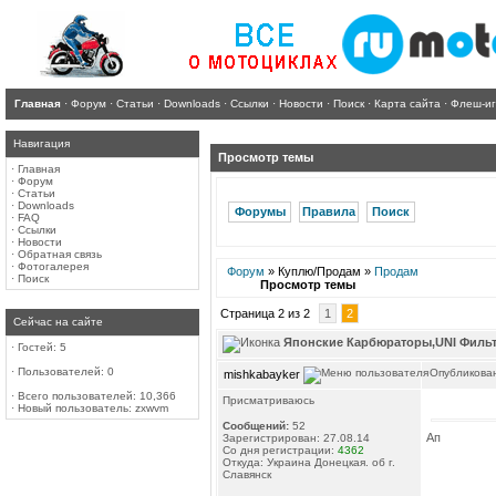
Главная
·
Форум
·
Статьи
·
Downloads
·
Ссылки
·
Новости
·
Поиск
·
Карта сайта
·
Флеш-и
Навигация
Просмотр темы
·
Главная
·
Форум
·
Статьи
·
Downloads
Форумы
Правила
Поиск
·
FAQ
·
Ссылки
·
Новости
·
Обратная связь
·
Фотогалерея
Форум
» Куплю/Продам »
Продам
·
Поиск
Просмотр темы
Страница 2 из 2
1
2
Сейчас на сайте
Японские Карбюраторы,UNI Фильт
·
Гостей: 5
·
Пользователей: 0
Опубликован
mishkabayker
·
Всего пользователей: 10,366
Присматриваюсь
·
Новый пользователь:
zxwvm
Сообщений:
52
Ап
Зарегистрирован: 27.08.14
Со дня регистрации:
4362
Откуда: Украина Донецкая. об г.
Славянск