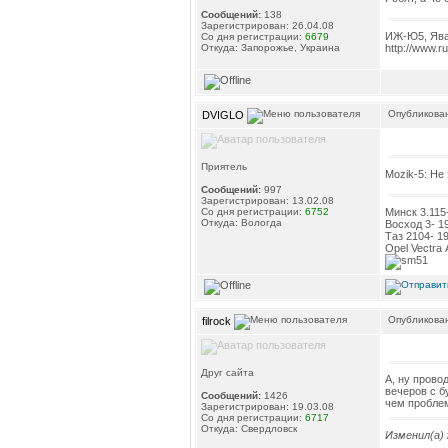
Сообщений:
138
Зарегистрирован: 26.04.08
ИЖ-Ю5, Ява
Со дня регистрации:
6679
Откуда: Запорожье, Украина
http://www.r
Опубликован
DVIGLO
Приятель
Mozik-5: Не
Сообщений:
997
Зарегистрирован: 13.02.08
Минск 3.115-
Со дня регистрации:
6752
Откуда: Вологда
Восход 3- 19
Таз 2104- 1
Opel Vectra А
Опубликован
filrock
Друг сайта
А, ну провод
вечеров с бу
Сообщений:
1426
чем проблем
Зарегистрирован: 19.03.08
Со дня регистрации:
6717
Откуда: Свердловск
Изменил(а)