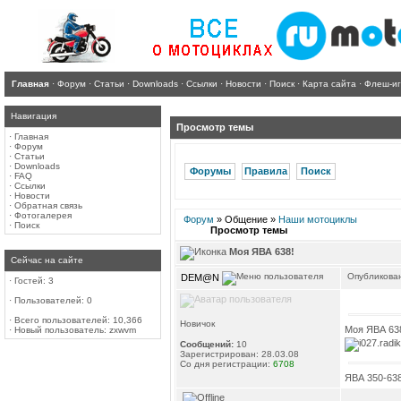
Главная
·
Форум
·
Статьи
·
Downloads
·
Ссылки
·
Новости
·
Поиск
·
Карта сайта
·
Флеш-и
Навигация
Просмотр темы
·
Главная
·
Форум
·
Статьи
·
Downloads
Форумы
Правила
Поиск
·
FAQ
·
Ссылки
·
Новости
·
Обратная связь
·
Фотогалерея
Форум
» Общение »
Наши мотоциклы
·
Поиск
Просмотр темы
Моя ЯВА 638!
Сейчас на сайте
Опубликован
DEM@N
·
Гостей: 3
·
Пользователей: 0
·
Всего пользователей: 10,366
Новичок
Моя ЯВА 638
·
Новый пользователь:
zxwvm
Сообщений:
10
Зарегистрирован: 28.03.08
Со дня регистрации:
6708
ЯВА 350-638