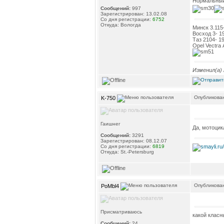
Нормальный
Сообщений:
997
Зарегистрирован: 13.02.08
Со дня регистрации:
6752
Откуда: Вологда
Минск 3.115-
Восход 3- 19
Таз 2104- 1
Opel Vectra А
Изменил(а)
Опубликован
K-750
Гаишнег
Да, мотоцик
Сообщений:
3291
Зарегистрирован: 08.12.07
Со дня регистрации:
6819
Откуда: St.-Petersburg
Опубликован
PoMbl4
Присматриваюсь
какой класн
Сообщений:
24