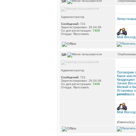
Опубликован
SiR
Администратор
Лепестковый
Сообщений:
721
Зарегистрирован: 26.04.06
Со дня регистрации:
7409
Откуда: Ярославль
Мой Восход
Опубликован
SiR
Администратор
Поговорим о
Какое масло
Сообщений:
721
Квадроцикл 
Зарегистрирован: 26.04.06
Зачем Восх
Со дня регистрации:
7409
Мелкий и бы
Откуда: Ярославль
Установка т
peredoz
a'a
Мой Восход
Изменил(а)