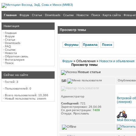
Главная
·
Форум
·
Статьи
·
Downloads
·
Ссылки
·
Новости
·
Поиск
·
Карта сайта
·
Флеш-и
Навигация
Просмотр темы
·
Главная
·
Форум
·
Статьи
·
Downloads
Форумы
Правила
Поиск
·
FAQ
·
Ссылки
·
Новости
·
Обратная связь
·
Фотогалерея
Форум
» Объявления »
Новости и объявления
·
Поиск
Просмотр темы
Новые статьи
Сейчас на сайте
Опубликован
SiR
·
Гостей: 3
·
Пользователей: 0
·
Всего пользователей: 10,366
Администратор
Ветровой об
·
Новый пользователь:
zxwvm
(локеров)
Сообщений:
721
Зарегистрирован: 26.04.06
Со дня регистрации:
7409
Откуда: Ярославль
Мой Восход