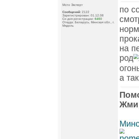
Мото Эксперт
по с
Сообщений:
2122
Зарегистрирован: 01.12.08
смот
Со дня регистрации:
6460
Откуда: Беларусь, Минская обл., г.
Мядель
норм
прок
на п
род
огонь
а та
Пом
Жми
Минс