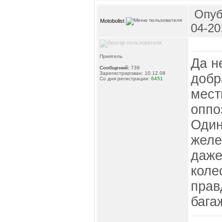
Опуб
Motobolist
04-20
Приятель
Да не
Сообщений:
739
Зарегистрирован: 10.12.08
добр
Со дня регистрации:
6451
мест
оппо
Один
желе
даже
коле
прав
бага