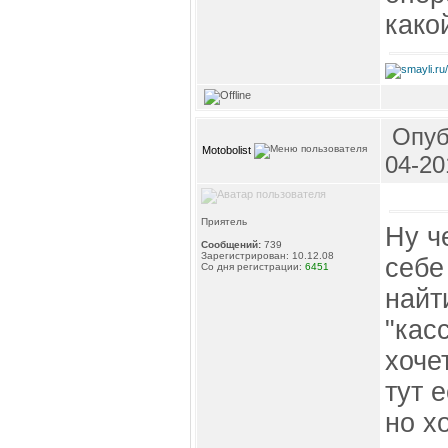
како
Опуб
Motobolist
04-20
Приятель
Ну ч
Сообщений:
739
Зарегистрирован: 10.12.08
себе
Со дня регистрации:
6451
найт
"кас
хоче
тут 
но х