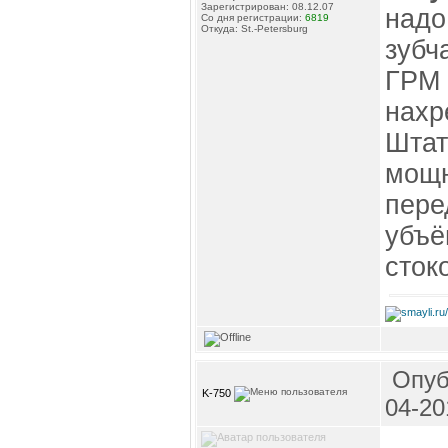
Зарегистрирован: 08.12.07
надо
Со дня регистрации:
6819
Откуда: St.-Petersburg
зубч
ГРМ 
нахр
Штат
мощн
пере
убъё
сток
Опуб
K-750
04-20