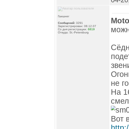
Гаишнег
Moto
Сообщений:
3291
Зарегистрирован: 08.12.07
можн
Со дня регистрации:
6819
Откуда: St.-Petersburg
Сёдн
поде
звени
Огон
не г
На 1
смел
Вот 
http: