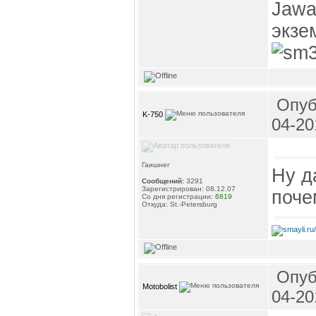
Jawa
экзе
Опуб
K-750
04-20
Гаишнег
Ну д
Сообщений:
3291
Зарегистрирован: 08.12.07
поче
Со дня регистрации:
6819
Откуда: St.-Petersburg
Опуб
Motobolist
04-20