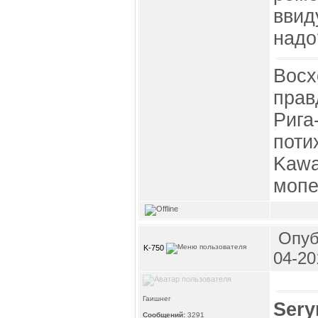
ввид
надо
Восх
прав
Рига
поти
Kawa
мопе
Опуб
K-750
04-20
Гаишнег
Sery
Сообщений:
3291