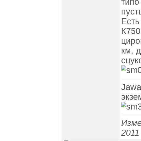
типо
пуст
Есть
К750
циро
км, 
сцук
Jawa
экзе
Изме
2011