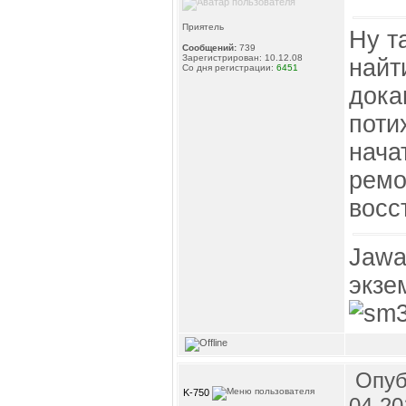
Приятель
Ну т
Сообщений:
739
Зарегистрирован: 10.12.08
найт
Со дня регистрации:
6451
дока
поти
нача
ремо
восс
Jawa
экзе
Опуб
K-750
04-20