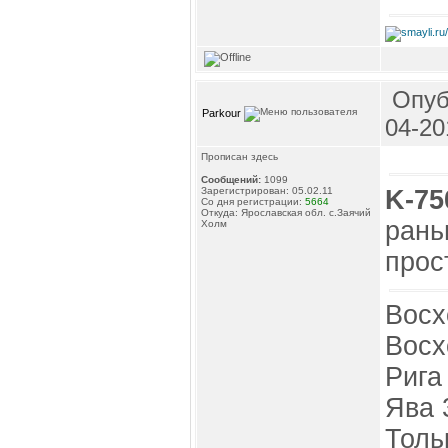
Опуб
Parkour
04-20
Прописан здесь
Сообщений:
1099
K-75
Зарегистрирован: 05.02.11
Со дня регистрации:
5664
Откуда: Ярославская обл. с.Заячий
рань
Холм
прос
Восх
Восх
Рига
Ява 
Толь