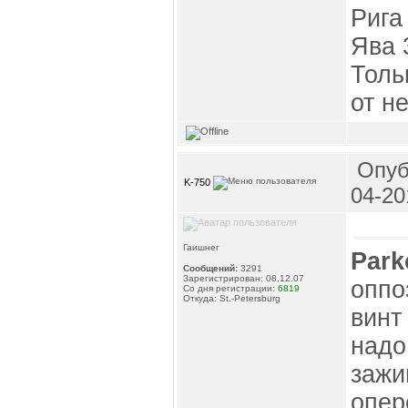
Рига
Ява 
Толь
от н
Опуб
K-750
04-20
Гаишнег
Park
Сообщений:
3291
Зарегистрирован: 08.12.07
оппо
Со дня регистрации:
6819
Откуда: St.-Petersburg
винт
надо
зажи
опер