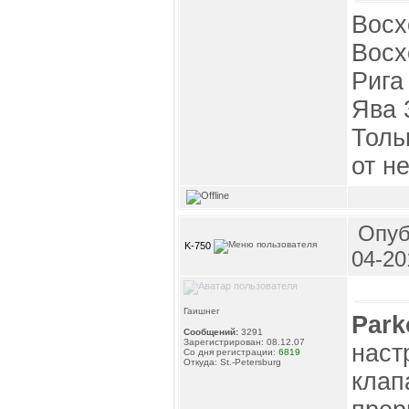
Восх
Восх
Рига
Ява 
Толь
от н
Опуб
K-750
04-20
Гаишнег
Park
Сообщений:
3291
Зарегистрирован: 08.12.07
наст
Со дня регистрации:
6819
Откуда: St.-Petersburg
клап