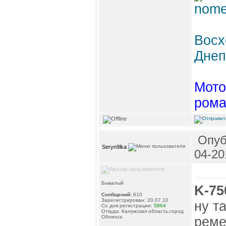
Восх
Днеп
Мото
рома
Опуб
Seryn9lka
04-20
Бывалый
K-75
Сообщений:
610
Зарегистрирован: 20.07.10
ну т
Со дня регистрации:
5864
Откуда: Калужская область,город
Обнинск
реме