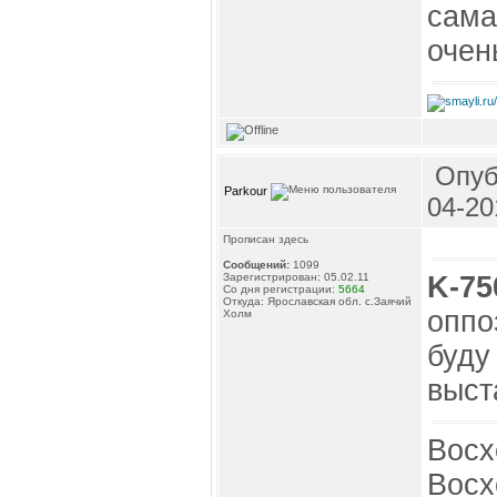
сама
очен
Опуб
Parkour
04-20
Прописан здесь
Сообщений:
1099
K-75
Зарегистрирован: 05.02.11
Со дня регистрации:
5664
Откуда: Ярославская обл. с.Заячий
оппо
Холм
буду
выст
Восх
Восх