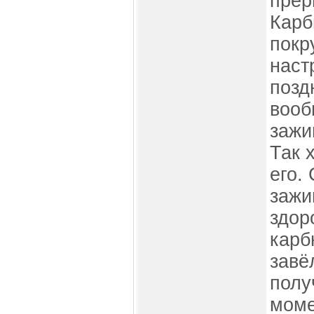
прер
Карб
покр
наст
позд
вооб
зажи
Так 
его.
зажи
здор
карб
завё
полу
моме