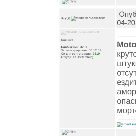
Опуб
K-750
04-20
Гаишнег
Moto
Сообщений:
3291
Зарегистрирован: 08.12.07
крут
Со дня регистрации:
6819
Откуда: St.-Petersburg
штук
отсу
езди
амор
опас
морт