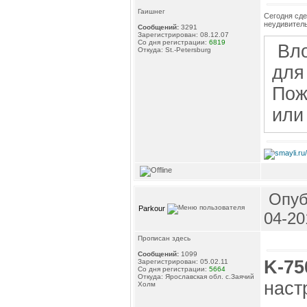
Гаишнег
Сегодня сде
неудивитель
Сообщений:
3291
Зарегистрирован: 08.12.07
Со дня регистрации:
6819
Вло
Откуда: St.-Petersburg
для
Пож
ил
Опуб
Parkour
04-20
Прописан здесь
Сообщений:
1099
K-75
Зарегистрирован: 05.02.11
Со дня регистрации:
5664
Откуда: Ярославская обл. с.Заячий
наст
Холм