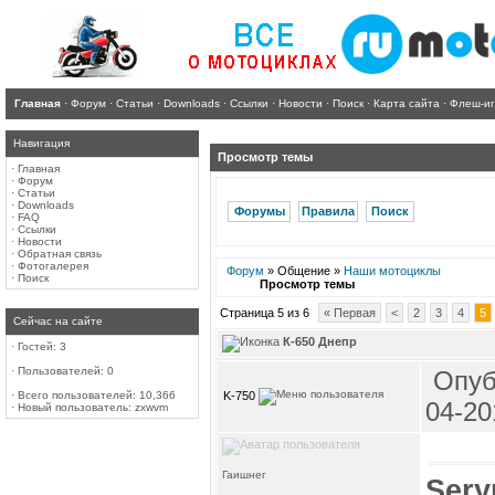
Главная
·
Форум
·
Статьи
·
Downloads
·
Ссылки
·
Новости
·
Поиск
·
Карта сайта
·
Флеш-и
Навигация
Просмотр темы
·
Главная
·
Форум
·
Статьи
·
Downloads
Форумы
Правила
Поиск
·
FAQ
·
Ссылки
·
Новости
·
Обратная связь
·
Фотогалерея
Форум
» Общение »
Наши мотоциклы
·
Поиск
Просмотр темы
Страница 5 из 6
« Первая
<
2
3
4
5
Сейчас на сайте
К-650 Днепр
·
Гостей: 3
·
Пользователей: 0
Опуб
K-750
·
Всего пользователей: 10,366
04-20
·
Новый пользователь:
zxwvm
Гаишнег
Sery