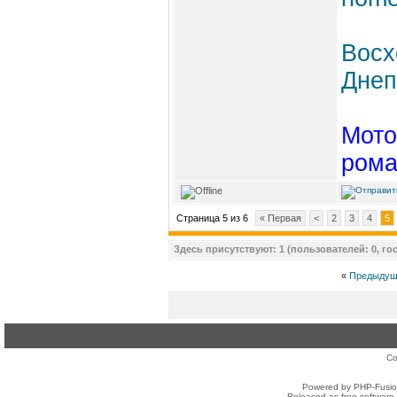
Восх
Днеп
Мото
рома
Страница 5 из 6
« Первая
<
2
3
4
5
Здесь присутствуют: 1 (пользователей: 0, гос
«
Предыдущ
Co
Powered by PHP-Fusion
Released as free software