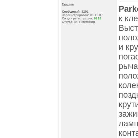
Гаишнег
Park
Сообщений:
3291
Зарегистрирован: 08.12.07
к кл
Со дня регистрации:
6819
Откуда: St.-Petersburg
Выст
поло
и кр
пога
рыча
поло
коле
позд
крут
зажи
ламп
конт