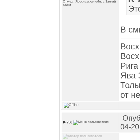
Откуда: Ярославская обл. с.Заячий
Холм
Эт
В см
Восх
Восх
Рига
Ява 
Толь
от н
Опуб
K-750
04-20