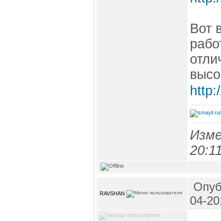
Вот 
рабо
отли
высо
http:
Изме
20:1
Опуб
RAVSHAN
04-20