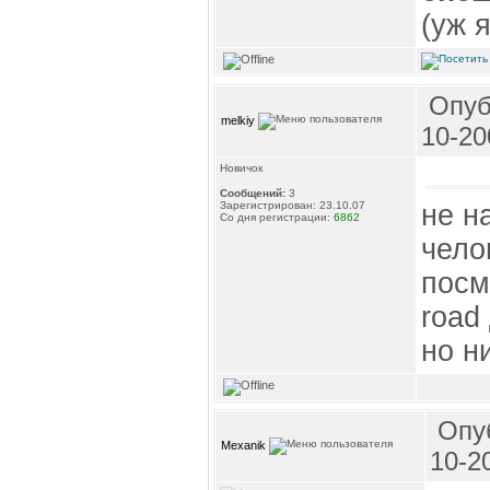
(уж 
Опуб
melkiy
10-20
Новичок
Сообщений:
3
не н
Зарегистрирован: 23.10.07
Со дня регистрации:
6862
чело
посм
road
но н
Опуб
Mexanik
10-2