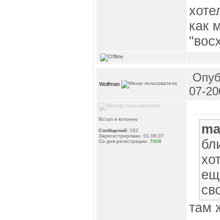
хоте
как 
"вос
Опуб
Wolfman
07-20
Встал в колонну
ma
Сообщений:
102
Зарегистрирован: 01.06.07
бл
Со дня регистрации:
7006
хо
ещ
св
там 