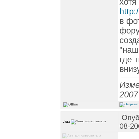
хотя
http
в фо
фору
созд
"наш
где 
вниз
Изме
2007
Опуб
vista
08-20