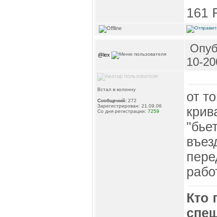
161 
Опуб
@lex
10-20
Встал в колонну
от т
Сообщений:
272
Зарегистрирован: 21.09.06
крив
Со дня регистрации:
7259
"бье
въез
пере
рабо
Кто 
спеш