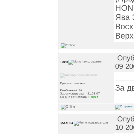
HOND
Ява 
Восх
Верх
Опуб
Lokill
09-20
Присматриваюсь
За дв
Сообщений:
67
Зарегистрирован: 31.08.07
Со дня регистрации:
6915
Опуб
MAXEu4
10-20