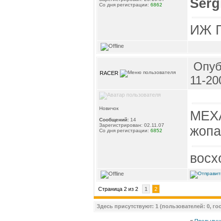
Serg
Со дня регистрации:
6862
ИЖ П
Опуб
RACER
11-20
Новичок
MEXA
Сообщений:
14
Зарегистрирован: 02.11.07
жопа
Со дня регистрации:
6852
восх
Страница 2 из 2
1
2
Здесь присутствуют: 1 (пользователей: 0, гос