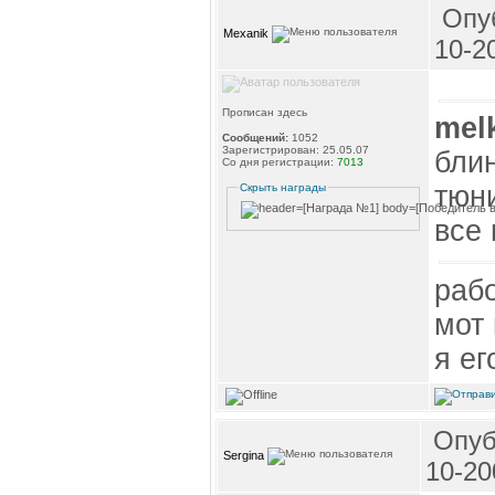
Опуб
Mexanik
10-2
Прописан здесь
mel
Сообщений:
1052
Зарегистрирован: 25.05.07
блин
Со дня регистрации:
7013
тюни
Скрыть награды
все 
рабо
мот 
я ег
Опуб
Sergina
10-20