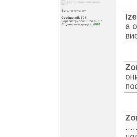
Встал в колонну
Iz
Сообщений:
198
Зарегистрирован: 24.09.07
а 
Со дня регистрации:
6891
ви
Zo
он
по
Zo
..
не