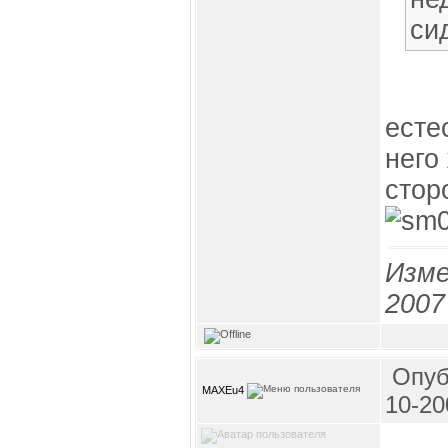
си
есте
него
стор
Изме
2007
Опуб
MAXEu4
10-20