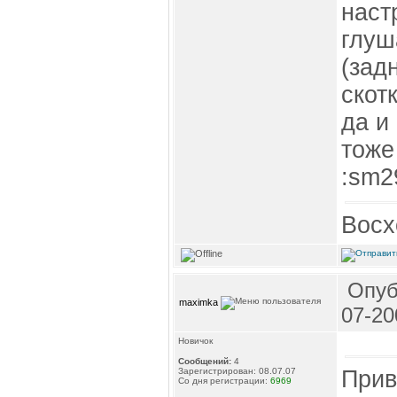
наст
глуш
(зад
скот
да и
тоже
:sm2
Восхо
Опуб
maximka
07-20
Новичок
Сообщений:
4
Прив
Зарегистрирован: 08.07.07
Со дня регистрации:
6969