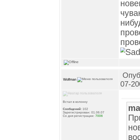
нове
чува
нибу
пров
пров
Опуб
Wolfman
07-20
Встал в колонну
ma
Сообщений:
102
Зарегистрирован: 01.06.07
Пр
Со дня регистрации:
7006
но
во