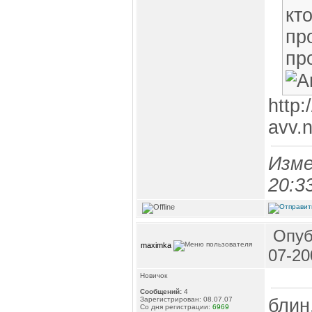
кт
пр
пр
http:/
avv.
Изме
20:3
Опуб
maximka
07-20
Новичок
Сообщений:
4
блин
Зарегистрирован: 08.07.07
Со дня регистрации:
6969