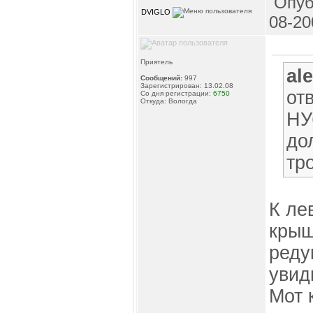
Опуб
DVIGLO
08-20
Приятель
al
Сообщений:
997
Зарегистрирован: 13.02.08
от
Со дня регистрации:
6750
Откуда: Вологда
НУ
до
тр
К ле
крыш
реду
увид
Мот 