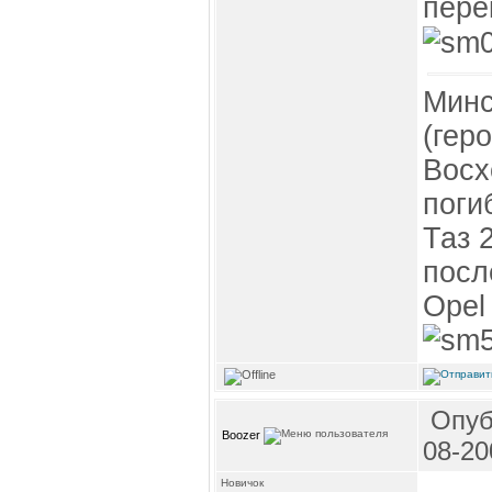
пере
Минс
(гер
Восх
поги
Таз 
посл
Opel 
Опуб
Boozer
08-20
Новичок