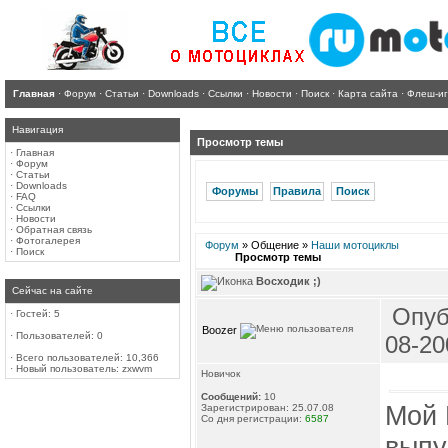
Главная
·
Форум
·
Статьи
·
Downloads
·
Ссылки
·
Новости
·
Поиск
·
Карта сайта
·
Флеш-и
Навигация
Просмотр темы
·
Главная
·
Форум
·
Статьи
·
Downloads
Форумы
Правила
Поиск
·
FAQ
·
Ссылки
·
Новости
·
Обратная связь
·
Фотогалерея
Форум
» Общение »
Наши мотоциклы
·
Поиск
Просмотр темы
Восходик ;)
Сейчас на сайте
Опуб
·
Гостей: 5
Boozer
·
Пользователей: 0
08-20
·
Всего пользователей: 10,366
·
Новый пользователь:
zxwvm
Новичок
Сообщений:
10
Мой 
Зарегистрирован: 25.07.08
Со дня регистрации:
6587
выпу