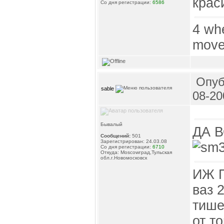
крас
Со дня регистрации:
6586
4 wh
move
Опуб
sable
08-20
Бывалый
ДА 
Сообщений:
501
Зарегистрирован: 24.03.08
Со дня регистрации:
6710
Откуда: Moscowград,Тульская
обл.г.Новомосковск
ИЖ П
ваз 2
тише
от т