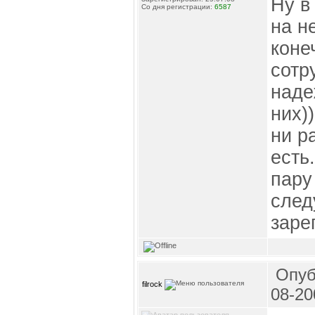
Ну в
Со дня регистрации:
6587
на н
коне
сотр
наде
них)
ни р
есть
пару
след
заре
Опуб
filrock
08-20