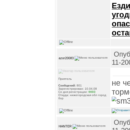
Езди
угод
опас
оста
Опуб
azor20083
11-20
Приятель
не ч
Сообщений:
801
Зарегистрирован: 10.04.08
торм
Со дня регистрации:
6693
Откуда: нижегородская обл город
бор
Опуб
HANTER