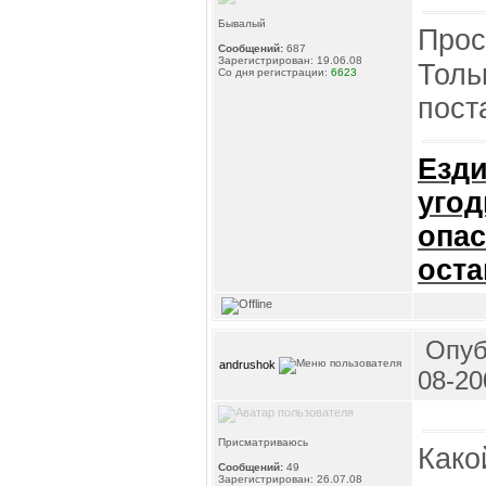
Бывалый
Прос
Сообщений:
687
Зарегистрирован: 19.06.08
Толь
Со дня регистрации:
6623
пост
Езди
угод
опас
оста
Опуб
andrushok
08-20
Присматриваюсь
Како
Сообщений:
49
Зарегистрирован: 26.07.08