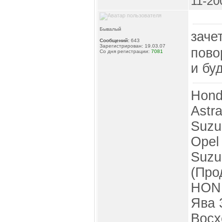
11-20
Бывалый
заче
Сообщений:
643
Зарегистрирован: 19.03.07
пово
Со дня регистрации:
7081
и бу
Hond
Astr
Suzu
Opel
Suzu
(Про
HOND
Ява 
Восх