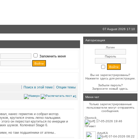
07 August 2026 17:10
Авторизация
Логин
Запомнить меня
Пароль
Вы не зарегистрированы?
Нажмите здесь
для регистрации.
Забыли пароль?
Поиск в этой теме
Опции темы
Запросите новый
здесь
.
#1
Мини-чат
Только зарегистрированные
пользователи могут отправлять
сообщения.
вал, нанес герметик и собрал мотор.
вуков, крутился очень легко пальцами.
Okorock_
17-05-2026 19:46
е этого он перестал крутиться по инерции и
аких шумов. Коленвал Stage 6.
ПРивет
ними, но там подшипники от атены..
ArtyrKA
07-04-2026 08:22