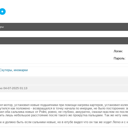
гры
Логин:
Пароль:
Скутеры, иномарки
о 04-07-2025 01:13
л мотор, установил новые подшипники при помощи нагрева картеров, установил колен
утился как положено - возвращался в точку начала по инерции, не было посторонних з
ил оба сальника новых от Polini, ровно, не глубоко, аккуратно, смазал маслом но посл
ить лишь небольшое расстояние после такого же прокрутка пальцами. Так же нету ник
ак и должно быть если сальники новые, но в ютубе видел что он так же ходит Легко и с 