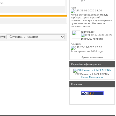
=)
вки
Akio
31-01-2026 18:50
Когда скутер работает между
карбюратором и рамой
появляется искра и при открытии
ручки газа из карбюратора
вылетает огонь
NightRacer
15-12-2025 21:56
орум:
DIMRUS
, привет!!!
DIMRUS
28-11-2025 15:02
Всем привет из 2009 года
Архив мини-чата
Случайная фотография
ИЖ Планета 2 MCLAREN'a
Наши Мотоциклы
Счетчики