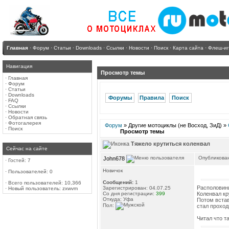
Главная
·
Форум
·
Статьи
·
Downloads
·
Ссылки
·
Новости
·
Поиск
·
Карта сайта
·
Флеш-и
Навигация
Просмотр темы
·
Главная
·
Форум
·
Статьи
·
Downloads
Форумы
Правила
Поиск
·
FAQ
·
Ссылки
·
Новости
·
Обратная связь
·
Фотогалерея
Форум
» Другие мотоциклы (не Восход, ЗиД) »
·
Поиск
Просмотр темы
Тяжело крутиться коленвал
Сейчас на сайте
Опубликован
John678
·
Гостей: 7
Новичок
·
Пользователей: 0
Сообщений:
1
·
Всего пользователей: 10,366
Располовини
Зарегистрирован: 04.07.25
·
Новый пользователь:
zxwvm
Со дня регистрации:
399
Коленвал кр
Откуда: Уфа
Потом встав
Пол:
стал проход
Читал что т